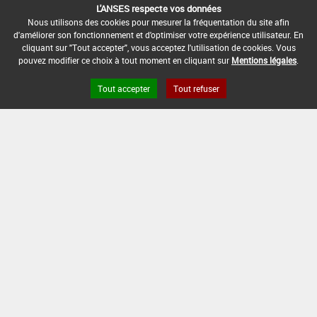
L'ANSES respecte vos données
VALIANT
Nous utilisons des cookies pour mesurer la fréquentation du site afin
d'améliorer son fonctionnement et d'optimiser votre expérience utilisateur. En
cliquant sur "Tout accepter", vous acceptez l'utilisation de cookies. Vous
VALIANT FLASH
pouvez modifier ce choix à tout moment en cliquant sur
Mentions légales
.
VALIANT GD
Tout accepter
Tout refuser
VALIANT M
VERSAM FLEX
VEZIR
VIGNOR
VIGNOR 2
VIGNOR 2L
VITIPEC WG ADVANCE
WAKIL MULTI PEPITE