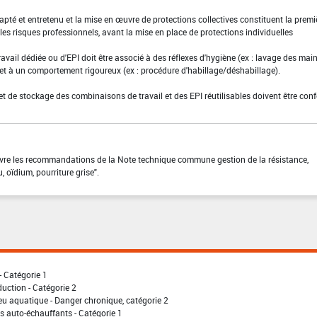
adapté et entretenu et la mise en œuvre de protections collectives constituent la premi
es risques professionnels, avant la mise en place de protections individuelles
ravail dédiée ou d'EPI doit être associé à des réflexes d'hygiène (ex : lavage des main
 et à un comportement rigoureux (ex : procédure d'habillage/déshabillage).
et de stockage des combinaisons de travail et des EPI réutilisables doivent être con
suivre les recommandations de la Note technique commune gestion de la résistance,
, oïdium, pourriture grise".
- Catégorie 1
uction - Catégorie 2
eu aquatique - Danger chronique, catégorie 2
 auto-échauffants - Catégorie 1