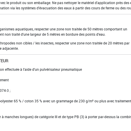
 avec le produit ou son emballage. Ne pas nettoyer le matériel d'application près des
nation via les systèmes d'évacuation des eaux à partir des cours de ferme ou des ro
organismes aquatiques, respecter une zone non traitée de 50 mètres comportant un
nt non traité d'une largeur de 5 mètres en bordure des points d'eau.
rthropodes non cibles / les insectes, respecter une zone non traitée de 20 mètres par
e adjacente.
TEUR
ion effectuée à l'aide d'un pulvérisateur pneumatique
ement
 374-3 ;
 polyester 65 % / coton 35 % avec un grammage de 230 g/m² ou plus avec traitemen
ier à manches longues) de catégorie III et de type PB (3) à porter par-dessus la comb