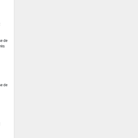
t
se de
rès
se de
t