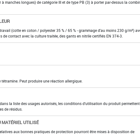
ier à manches longues) de catégorie III et de type PB (3) à porter par-dessus la comb
LEUR
travail (cotte en coton / polyester 35 % / 65 % - grammage d'au moins 230 g/m²) av
s de contact avec la culture traitée, des gants en nitrile certifiés EN 374-3.
 tétramine. Peut produire une réaction allergique.
ns la liste des usages autorisés, les conditions d'utilisation du produit permettent
es de résidus.
 MATÉRIEL UTILISÉ
elatives aux bonnes pratiques de protection pourront être mises à disposition de