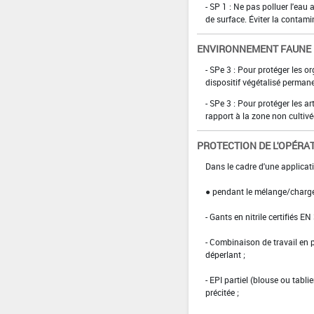
- SP 1 : Ne pas polluer l'eau
de surface. Éviter la contami
ENVIRONNEMENT FAUNE
- SPe 3 : Pour protéger les 
dispositif végétalisé permane
- SPe 3 : Pour protéger les a
rapport à la zone non cultivé
PROTECTION DE L'OPÉRA
Dans le cadre d'une applicat
● pendant le mélange/charg
- Gants en nitrile certifiés EN
- Combinaison de travail en
déperlant ;
- EPI partiel (blouse ou tabl
précitée ;