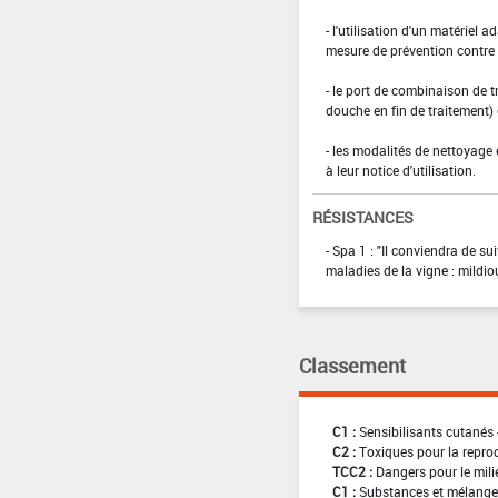
- l'utilisation d'un matériel 
mesure de prévention contre l
- le port de combinaison de t
douche en fin de traitement)
- les modalités de nettoyage 
à leur notice d'utilisation.
RÉSISTANCES
- Spa 1 : "Il conviendra de 
maladies de la vigne : mildiou
Classement
C1 :
Sensibilisants cutanés 
C2 :
Toxiques pour la reprod
TCC2 :
Dangers pour le mili
C1 :
Substances et mélanges