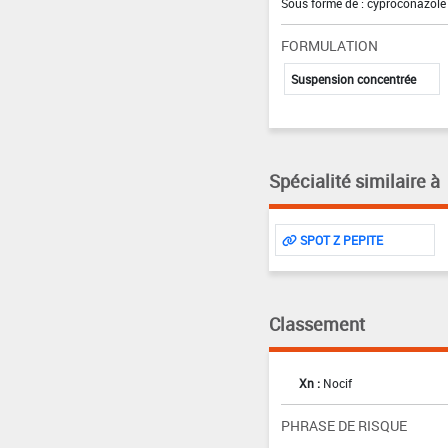
Sous forme de : cyproconazole 
FORMULATION
Suspension concentrée
Spécialité similaire à
SPOT Z PEPITE
Classement
Xn :
Nocif
PHRASE DE RISQUE