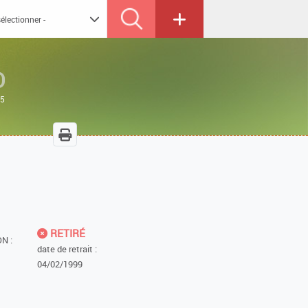
O
25
RETIRÉ
N :
date de retrait :
04/02/1999