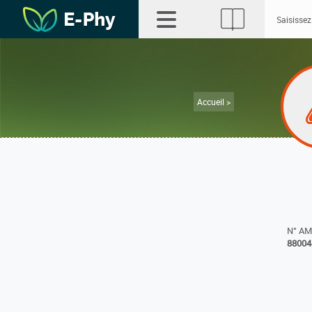
Accueil >
N° A
88004