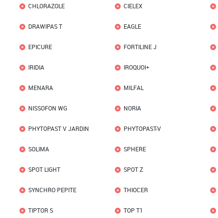
CHLORAZOLE
CIELEX
DRAWIPAS T
EAGLE
EPICURE
FORTILINE J
IRIDIA
IROQUOI+
MENARA
MILFAL
NISSOFON WG
NORIA
PHYTOPAST V JARDIN
PHYTOPAST-V
SOLIMA
SPHERE
SPOT LIGHT
SPOT Z
SYNCHRO PEPITE
THIOCER
TIPTOR S
TOP T1