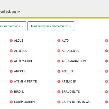
 substance
es les mentions
Tous les types commerciaux
ALDUS
ALTO
ALTO ECO
ALTO ECO DG
ALTO MAJOR
ALTO MARATHON
ANCOLIE
ANTREX
ATEMI M PEPITE
ATEMICEP
BIRDIE.
BRAVO ELITE
CADDY JARDIN
CADDY ULTRA 16 WG