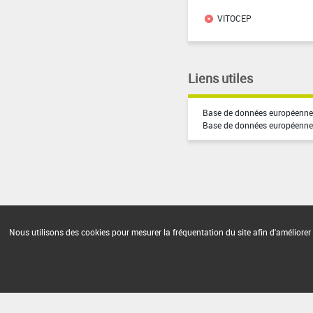
VITOCEP
Liens utiles
Base de données européenne 
Base de données européenne
Version du produit : v19.2
Nous utilisons des cookies pour mesurer la fréquentation du site afin d'améliorer 