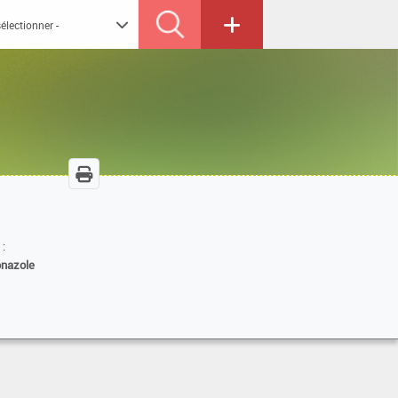
 :
onazole