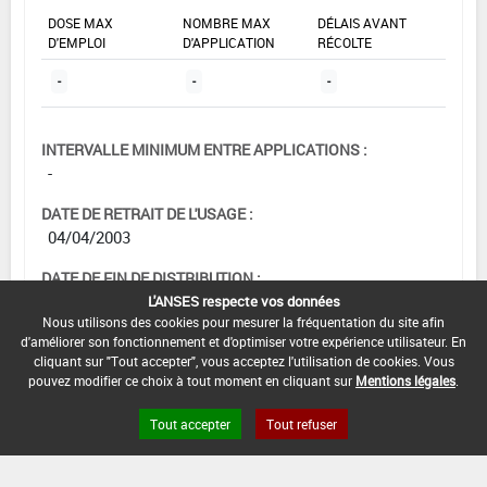
DOSE MAX
NOMBRE MAX
DÉLAIS AVANT
D'EMPLOI
D'APPLICATION
RÉCOLTE
-
-
-
INTERVALLE MINIMUM ENTRE APPLICATIONS :
-
DATE DE RETRAIT DE L'USAGE :
04/04/2003
DATE DE FIN DE DISTRIBUTION :
-
L'ANSES respecte vos données
Nous utilisons des cookies pour mesurer la fréquentation du site afin
DATE DE FIN D'UTILISATION :
d'améliorer son fonctionnement et d'optimiser votre expérience utilisateur. En
cliquant sur "Tout accepter", vous acceptez l'utilisation de cookies. Vous
-
pouvez modifier ce choix à tout moment en cliquant sur
Mentions légales
.
Tout accepter
Tout refuser