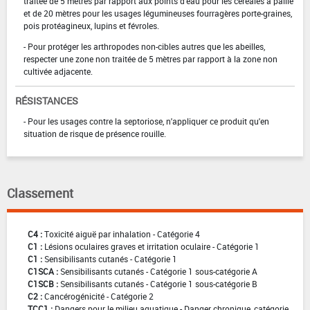
traitée de 5 mètres par rapport aux points d'eau pour les céréales à paille
et de 20 mètres pour les usages légumineuses fourragères porte-graines,
pois protéagineux, lupins et févroles.
- Pour protéger les arthropodes non-cibles autres que les abeilles,
respecter une zone non traitée de 5 mètres par rapport à la zone non
cultivée adjacente.
RÉSISTANCES
- Pour les usages contre la septoriose, n'appliquer ce produit qu'en
situation de risque de présence rouille.
Classement
C4 :
Toxicité aiguë par inhalation - Catégorie 4
C1 :
Lésions oculaires graves et irritation oculaire - Catégorie 1
C1 :
Sensibilisants cutanés - Catégorie 1
C1SCA :
Sensibilisants cutanés - Catégorie 1 sous-catégorie A
C1SCB :
Sensibilisants cutanés - Catégorie 1 sous-catégorie B
C2 :
Cancérogénicité - Catégorie 2
TCC1 :
Dangers pour le milieu aquatique - Danger chronique, catégorie