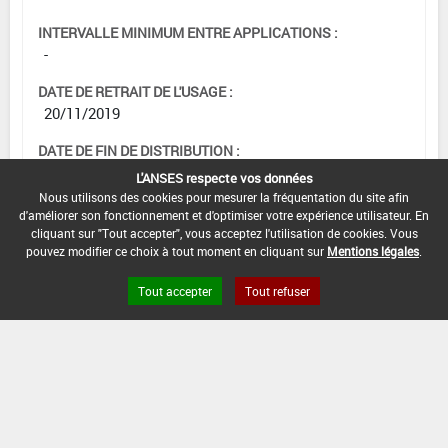
INTERVALLE MINIMUM ENTRE APPLICATIONS :
-
DATE DE RETRAIT DE L'USAGE :
20/11/2019
DATE DE FIN DE DISTRIBUTION :
20/02/2020
L'ANSES respecte vos données
Nous utilisons des cookies pour mesurer la fréquentation du site afin
DATE DE FIN D'UTILISATION :
d'améliorer son fonctionnement et d'optimiser votre expérience utilisateur. En
20/05/2020
cliquant sur "Tout accepter", vous acceptez l'utilisation de cookies. Vous
pouvez modifier ce choix à tout moment en cliquant sur
Mentions légales
.
Tout accepter
Tout refuser
[15103208]
Seigle*Trt Part.Aer.*Rouille(s)
DOSE MAX
NOMBRE MAX
DÉLAIS AVANT
D'EMPLOI
D'APPLICATION
RÉCOLTE
2 L/ha
1
49 Jour (s)