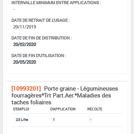
INTERVALLE MINIMUM ENTRE APPLICATIONS :
-
DATE DE RETRAIT DE L'USAGE :
20/11/2019
DATE DE FIN DE DISTRIBUTION :
20/02/2020
DATE DE FIN D'UTILISATION :
20/05/2020
[10993201]
Porte graine - Légumineuses
fourragères*Trt Part.Aer.*Maladies des
taches foliaires
DOSE MAX
NOMBRE MAX
DÉLAIS AVANT
D'EMPLOI
D'APPLICATION
RÉCOLTE
2,5 L/ha
1
-