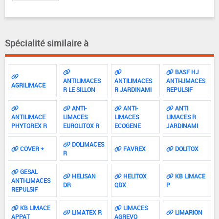
Spécialité similaire à
BASF HJ
ANTILIMACES
ANTILIMACES
ANTI-LIMACES
AGRILIMACE
R LE SILLON
R JARDINAMI
REPULSIF
ANTI-
ANTI-
ANTI
ANTILIMACE
LIMACES
LIMACES
LIMACES R
PHYTOREX R
EUROLITOX R
ECOGENE
JARDINAMI
DOLIMACES
COVER +
FAVREX
DOLITOX
R
GESAL
HELISAN
HELITOX
KB LIMACE
ANTI-LIMACES
DR
QDX
P
REPULSIF
KB LIMACE
LIMACES
LIMATEX R
LIMARION
APPAT
AGREVO