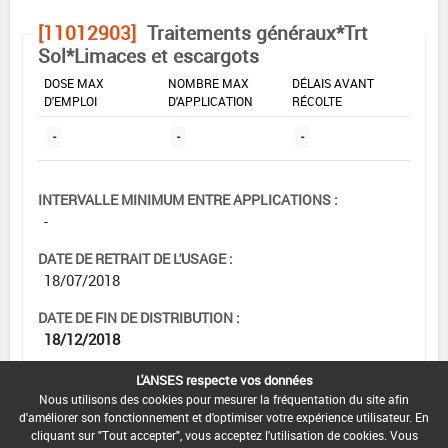
[11012903]
Traitements généraux*Trt
Sol*Limaces et escargots
DOSE MAX
NOMBRE MAX
DÉLAIS AVANT
D'EMPLOI
D'APPLICATION
RÉCOLTE
-
-
-
INTERVALLE MINIMUM ENTRE APPLICATIONS :
-
DATE DE RETRAIT DE L'USAGE :
18/07/2018
DATE DE FIN DE DISTRIBUTION :
18/12/2018
DATE DE FIN D'UTILISATION :
L'ANSES respecte vos données
18/07/2019
Nous utilisons des cookies pour mesurer la fréquentation du site afin
d'améliorer son fonctionnement et d'optimiser votre expérience utilisateur. En
cliquant sur "Tout accepter", vous acceptez l'utilisation de cookies. Vous