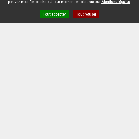
pouvez modifier ce choix à tout moment en cliquant sur
Mentions légales
.
Tout accepter
Tout refuser
Version du produit : v 6.2
FAQ et Contact
Open Data
Mentions légales
Site ANSES
Dphy
2.1.4