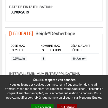
DATE DE FIN D'UTILISATION :
30/09/2019
[15105915]
Seigle*Désherbage
DOSE MAX
NOMBRE MAX
DÉLAIS AVANT
D'EMPLOI
D'APPLICATION
RÉCOLTE
0,25 kg/ha
1
90 Jour (s)
INTERVALLE MINIMUM ENTRE APPLICATIONS :
-
L'ANSES respecte vos données
Nous utilisons des cookies pour mesurer la fréquentation du site afin
DATE DE RETRAIT DE L'USAGE :
d'améliorer son fonctionnement et d'optimiser votre expérience utilisateur. En
24/01/2018
cliquant sur "Tout accepter", vous acceptez l'utilisation de cookies. Vous
pouvez modifier ce choix à tout moment en cliquant sur
Mentions légales
.
DATE DE FIN DE DISTRIBUTION :
30/09/2018
Tout accepter
Tout refuser