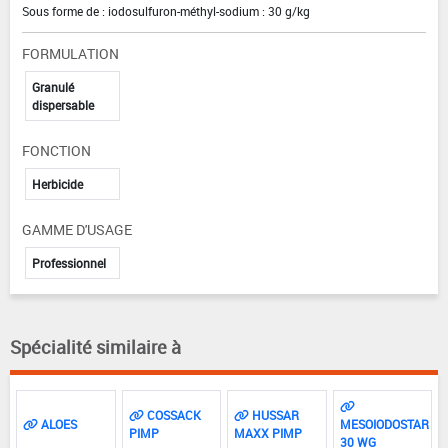
Sous forme de : iodosulfuron-méthyl-sodium : 30 g/kg
FORMULATION
Granulé
dispersable
FONCTION
Herbicide
GAMME D'USAGE
Professionnel
Spécialité similaire à
COSSACK
HUSSAR
ALOES
MESOIODOSTAR
PIMP
MAXX PIMP
30 WG