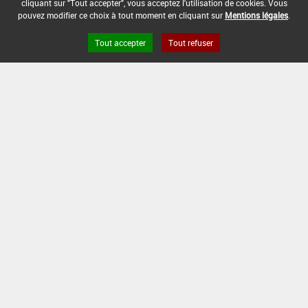
cliquant sur "Tout accepter", vous acceptez l'utilisation de cookies. Vous
24/01/2018
pouvez modifier ce choix à tout moment en cliquant sur
Mentions légales
.
DATE DE FIN DE DISTRIBUTION :
Tout accepter
Tout refuser
30/09/2018
DATE DE FIN D'UTILISATION :
30/09/2019
Version du produit : v 5.0