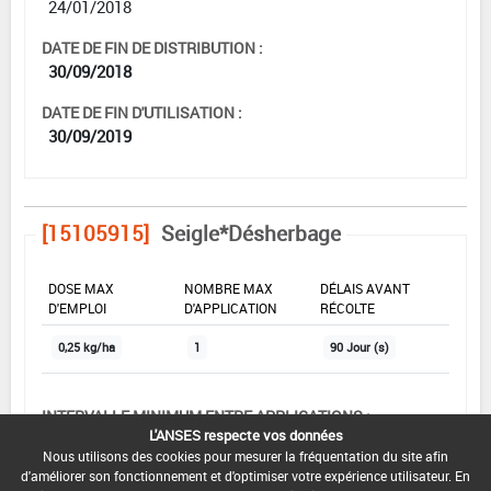
24/01/2018
DATE DE FIN DE DISTRIBUTION :
30/09/2018
DATE DE FIN D'UTILISATION :
30/09/2019
[15105915]
Seigle*Désherbage
DOSE MAX
NOMBRE MAX
DÉLAIS AVANT
D'EMPLOI
D'APPLICATION
RÉCOLTE
0,25 kg/ha
1
90 Jour (s)
INTERVALLE MINIMUM ENTRE APPLICATIONS :
L'ANSES respecte vos données
-
Nous utilisons des cookies pour mesurer la fréquentation du site afin
d'améliorer son fonctionnement et d'optimiser votre expérience utilisateur. En
DATE DE RETRAIT DE L'USAGE :