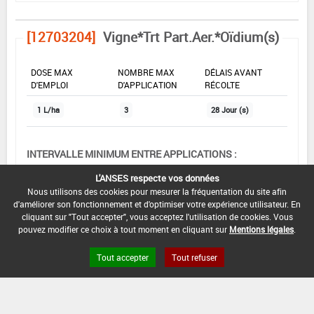
[12703204]
Vigne*Trt Part.Aer.*Oïdium(s)
DOSE MAX
NOMBRE MAX
DÉLAIS AVANT
D'EMPLOI
D'APPLICATION
RÉCOLTE
1 L/ha
3
28 Jour (s)
INTERVALLE MINIMUM ENTRE APPLICATIONS :
-
L'ANSES respecte vos données
Nous utilisons des cookies pour mesurer la fréquentation du site afin
DATE DE RETRAIT DE L'USAGE :
d'améliorer son fonctionnement et d'optimiser votre expérience utilisateur. En
27/06/2019
cliquant sur "Tout accepter", vous acceptez l'utilisation de cookies. Vous
pouvez modifier ce choix à tout moment en cliquant sur
Mentions légales
.
DATE DE FIN DE DISTRIBUTION :
27/06/2019
Tout accepter
Tout refuser
DATE DE FIN D'UTILISATION :
27/06/2019