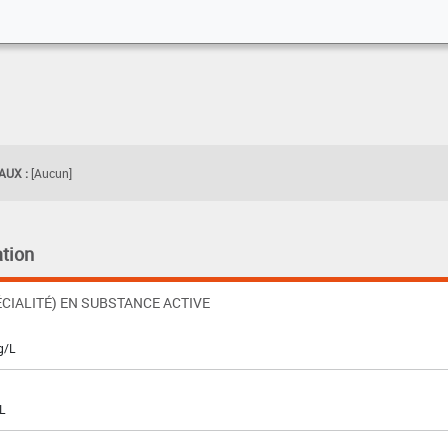
UX :
[Aucun]
tion
CIALITÉ) EN SUBSTANCE ACTIVE
g/L
L