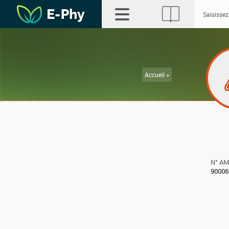
Accueil >
N° A
90006