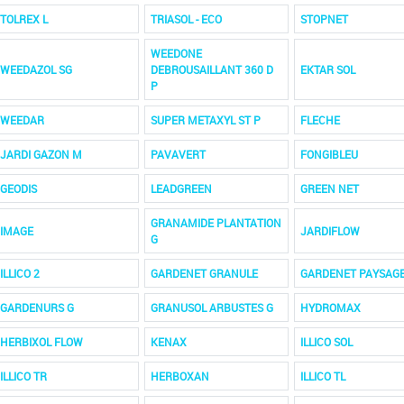
TOLREX L
TRIASOL - ECO
STOPNET
WEEDONE
WEEDAZOL SG
DEBROUSAILLANT 360 D
EKTAR SOL
P
WEEDAR
SUPER METAXYL ST P
FLECHE
JARDI GAZON M
PAVAVERT
FONGIBLEU
GEODIS
LEADGREEN
GREEN NET
GRANAMIDE PLANTATION
IMAGE
JARDIFLOW
G
ILLICO 2
GARDENET GRANULE
GARDENET PAYSAG
GARDENURS G
GRANUSOL ARBUSTES G
HYDROMAX
HERBIXOL FLOW
KENAX
ILLICO SOL
ILLICO TR
HERBOXAN
ILLICO TL