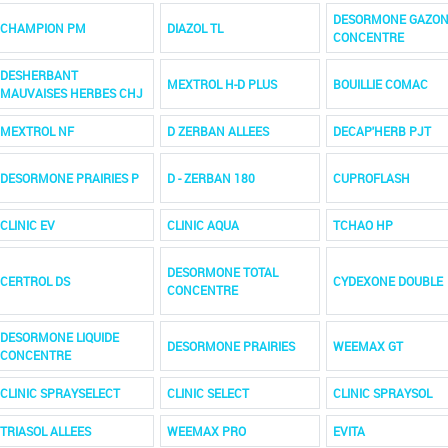
DESORMONE GAZO
CHAMPION PM
DIAZOL TL
CONCENTRE
DESHERBANT
MEXTROL H-D PLUS
BOUILLIE COMAC
MAUVAISES HERBES CHJ
MEXTROL NF
D ZERBAN ALLEES
DECAP'HERB PJT
DESORMONE PRAIRIES P
D - ZERBAN 180
CUPROFLASH
CLINIC EV
CLINIC AQUA
TCHAO HP
DESORMONE TOTAL
CERTROL DS
CYDEXONE DOUBLE
CONCENTRE
DESORMONE LIQUIDE
DESORMONE PRAIRIES
WEEMAX GT
CONCENTRE
CLINIC SPRAYSELECT
CLINIC SELECT
CLINIC SPRAYSOL
TRIASOL ALLEES
WEEMAX PRO
EVITA