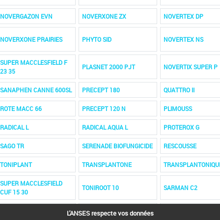
NOVERGAZON EVN
NOVERXONE ZX
NOVERTEX DP
NOVERXONE PRAIRIES
PHYTO SID
NOVERTEX NS
SUPER MACCLESFIELD F
PLASNET 2000 PJT
NOVERTIX SUPER P
23 35
SANAPHEN CANNE 600SL
PRECEPT 180
QUATTRO II
ROTE MACC 66
PRECEPT 120 N
PLIMOUSS
RADICAL L
RADICAL AQUA L
PROTEROX G
SAGO TR
SERENADE BIOFUNGICIDE
RESCOUSSE
TONIPLANT
TRANSPLANTONE
TRANSPLANTONIQU
SUPER MACCLESFIELD
TONIROOT 10
SARMAN C2
CUF 15 30
SARTAX UNO
SARTAX 820
SAHARA EV
L'ANSES respecte vos données