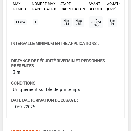
MAX
NOMBRE MAX
STADE
AVANT
AQUATIQUE
D'EMPLOI
D'APPLICATION
D'APPLICATION
RÉCOLTE
(DVP)
F
Min
Max
5 m
1 L/ha
1
(BBCH
: 13
: 32
(-)
32)
INTERVALLE MINIMUM ENTRE APPLICATIONS :
-
DISTANCE DE SÉCURITÉ RIVERAIN ET PERSONNES
PRÉSENTES :
3 m
CONDITIONS :
Uniquement sur blé de printemps.
DATE D'AUTORISATION DE L'USAGE :
10/01/2025