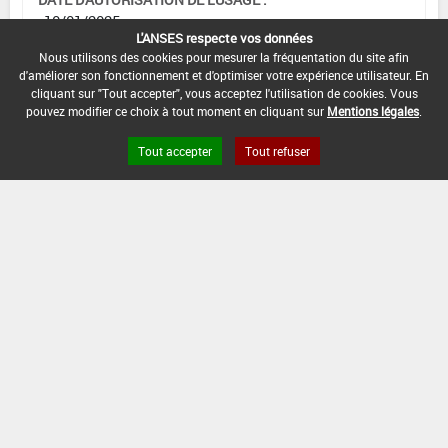
10/01/2025
L'ANSES respecte vos données
Nous utilisons des cookies pour mesurer la fréquentation du site afin
d'améliorer son fonctionnement et d'optimiser votre expérience utilisateur. En
cliquant sur "Tout accepter", vous acceptez l'utilisation de cookies. Vous
[15105915]
Seigle*Désherbage
pouvez modifier ce choix à tout moment en cliquant sur
Mentions légales
.
Tout accepter
Tout refuser
DOSE
DÉLAIS
ZNT
MAX
NOMBRE MAX
STADE
AVANT
AQUATIQUE
D'EMPLOI
D'APPLICATION
D'APPLICATION
RÉCOLTE
(DVP)
F
1,5
Min
Max
20 m
1
(BBCH
L/ha
: 13
: 32
(5 m)
32)
INTERVALLE MINIMUM ENTRE APPLICATIONS :
-
DISTANCE DE SÉCURITÉ RIVERAIN ET PERSONNES
PRÉSENTES :
3 m