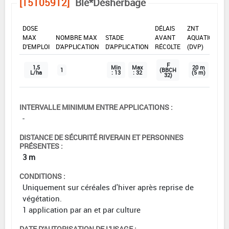
[15105912]
Blé*Désherbage
DOSE
DÉLAIS
ZNT
MAX
NOMBRE MAX
STADE
AVANT
AQUATIQUE
D'EMPLOI
D'APPLICATION
D'APPLICATION
RÉCOLTE
(DVP)
F
1,5
Min
Max
20 m
1
(BBCH
L/ha
: 13
: 32
(5 m)
32)
INTERVALLE MINIMUM ENTRE APPLICATIONS :
-
DISTANCE DE SÉCURITÉ RIVERAIN ET PERSONNES
PRÉSENTES :
3 m
CONDITIONS :
Uniquement sur céréales d'hiver après reprise de
végétation.
1 application par an et par culture
DATE D'AUTORISATION DE L'USAGE :