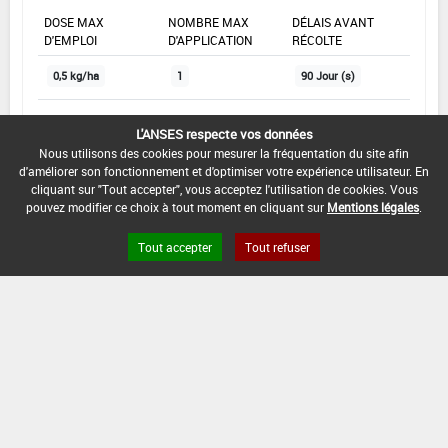
DOSE MAX
NOMBRE MAX
DÉLAIS AVANT
D'EMPLOI
D'APPLICATION
RÉCOLTE
0,5 kg/ha
1
90 Jour (s)
L'ANSES respecte vos données
INTERVALLE MINIMUM ENTRE APPLICATIONS :
Nous utilisons des cookies pour mesurer la fréquentation du site afin
-
d'améliorer son fonctionnement et d'optimiser votre expérience utilisateur. En
cliquant sur "Tout accepter", vous acceptez l'utilisation de cookies. Vous
DATE DE RETRAIT DE L'USAGE :
pouvez modifier ce choix à tout moment en cliquant sur
Mentions légales
.
24/01/2018
Tout accepter
Tout refuser
DATE DE FIN DE DISTRIBUTION :
30/09/2018
DATE DE FIN D'UTILISATION :
30/09/2019