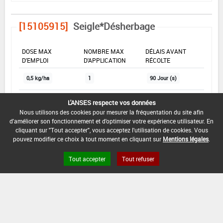
[15105915]
Seigle*Désherbage
DOSE MAX
NOMBRE MAX
DÉLAIS AVANT
D'EMPLOI
D'APPLICATION
RÉCOLTE
0,5 kg/ha
1
90 Jour (s)
L'ANSES respecte vos données
INTERVALLE MINIMUM ENTRE APPLICATIONS :
Nous utilisons des cookies pour mesurer la fréquentation du site afin
-
d'améliorer son fonctionnement et d'optimiser votre expérience utilisateur. En
cliquant sur "Tout accepter", vous acceptez l'utilisation de cookies. Vous
DATE DE RETRAIT DE L'USAGE :
pouvez modifier ce choix à tout moment en cliquant sur
Mentions légales
.
24/01/2018
Tout accepter
Tout refuser
DATE DE FIN DE DISTRIBUTION :
30/09/2018
DATE DE FIN D'UTILISATION :
30/09/2019