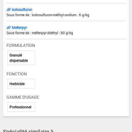
iodosulfuron
Sous forme de : iodosulfuron-méthyl-sodium : 6 g/kg
Mefenpyr
Sous forme de : méfenpyr-diéthyl : 90 g/kg
FORMULATION
Granulé
dispersable
FONCTION
Herbicide
GAMME D'USAGE
Professionnel
Spécialité similaire à