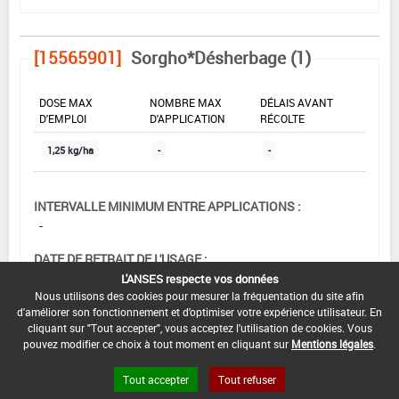
[15565901]
Sorgho*Désherbage (1)
DOSE MAX
NOMBRE MAX
DÉLAIS AVANT
D'EMPLOI
D'APPLICATION
RÉCOLTE
1,25 kg/ha
-
-
INTERVALLE MINIMUM ENTRE APPLICATIONS :
-
DATE DE RETRAIT DE L'USAGE :
07/02/2003
L'ANSES respecte vos données
Nous utilisons des cookies pour mesurer la fréquentation du site afin
DATE DE FIN DE DISTRIBUTION :
d'améliorer son fonctionnement et d'optimiser votre expérience utilisateur. En
cliquant sur "Tout accepter", vous acceptez l'utilisation de cookies. Vous
-
pouvez modifier ce choix à tout moment en cliquant sur
Mentions légales
.
DATE DE FIN D'UTILISATION :
Tout accepter
Tout refuser
-