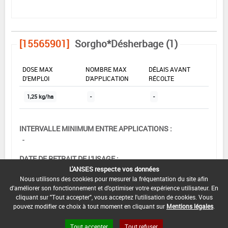
[15565901]
Sorgho*Désherbage (1)
DOSE MAX
NOMBRE MAX
DÉLAIS AVANT
D'EMPLOI
D'APPLICATION
RÉCOLTE
1,25 kg/ha
-
-
INTERVALLE MINIMUM ENTRE APPLICATIONS :
-
DATE DE RETRAIT DE L'USAGE :
L'ANSES respecte vos données
05/02/1998
Nous utilisons des cookies pour mesurer la fréquentation du site afin
d'améliorer son fonctionnement et d'optimiser votre expérience utilisateur. En
DATE DE FIN DE DISTRIBUTION :
cliquant sur "Tout accepter", vous acceptez l'utilisation de cookies. Vous
-
pouvez modifier ce choix à tout moment en cliquant sur
Mentions légales
.
DATE DE FIN D'UTILISATION :
Tout accepter
Tout refuser