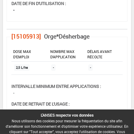
DATE DE FIN D'UTILISATION :
-
[15105913]
Orge*Désherbage
DOSE MAX
NOMBRE MAX
DÉLAIS AVANT
D'EMPLOI
D'APPLICATION
RÉCOLTE
2,5 L/ha
-
-
INTERVALLE MINIMUM ENTRE APPLICATIONS :
-
DATE DE RETRAIT DE L'USAGE :
-
L'ANSES respecte vos données
Nous utilisons des cookies pour mesurer la fréquentation du site afin
DATE DE FIN DE DISTRIBUTION :
d'améliorer son fonctionnement et d'optimiser votre expérience utilisateur. En
-
cliquant sur "Tout accepter", vous acceptez l'utilisation de cookies. Vous