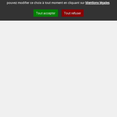
pouvez modifier ce choix à tout moment en cliquant sur
Mentions légales
.
DATE DE FIN D'UTILISATION :
-
Tout accepter
Tout refuser
[15105915]
Seigle*Désherbage
DOSE MAX
NOMBRE MAX
DÉLAIS AVANT
D'EMPLOI
D'APPLICATION
RÉCOLTE
2,5 L/ha
-
-
INTERVALLE MINIMUM ENTRE APPLICATIONS :
-
DATE DE RETRAIT DE L'USAGE :
-
DATE DE FIN DE DISTRIBUTION :
-