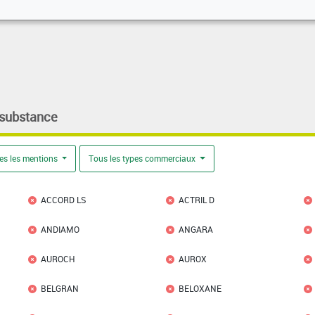
 substance
es les mentions
Tous les types commerciaux
ACCORD LS
ACTRIL D
ANDIAMO
ANGARA
AUROCH
AUROX
BELGRAN
BELOXANE