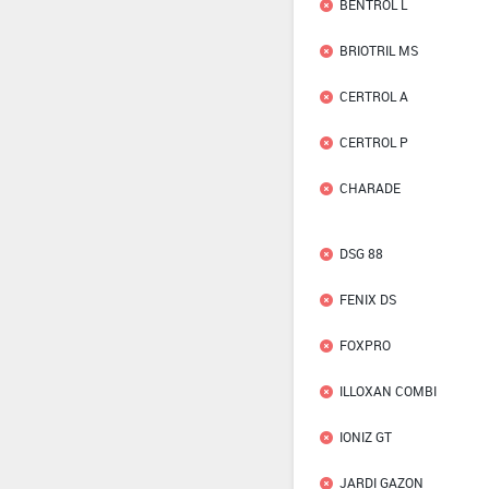
BENTROL L
BRIOTRIL MS
CERTROL A
CERTROL P
CHARADE
DSG 88
FENIX DS
FOXPRO
ILLOXAN COMBI
IONIZ GT
JARDI GAZON