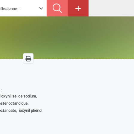
 :
ioxynil sel de sodium,
ester octanoïque,
 octanoate,
ioxynil phénol