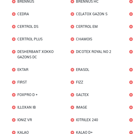
BRENNUS
BRENNUS HC
CEDRA
CELATOX GAZON S
CERTROL DS
CERTROL EM
CERTROL PLUS
CHAMOIS
DESHERBANT XOKKO
DICOTEX ROYAL NO 2
GAZONS DC
EKTAR
ERASOL
FIRST
FIZZ
FOXPRO D +
GALTEX
ILLOXAN IB
IMAGE
IONIZ VR
IOTRILEX 240
KALAO
KALAO D+