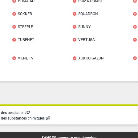
PUMA AD
PUMA COMBI
SOKKER
SQUADRON
STEEPLE
SUNNY
TURFNET
VERTUGA
VILNET V
XOKKO GAZON
des pesticides
 des substances chimiques
L'ANSES respecte vos données