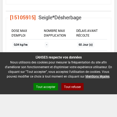
[15105915]
Seigle*Désherbage
DOSE MAX
NOMBRE MAX
DÉLAIS AVANT
D'EMPLOI
D'APPLICATION
RÉCOLTE
0,04 kg/ha
-
60 Jour (s)
L'ANSES respecte vos données
INTERVALLE MINIMUM ENTRE APPLICATIONS :
Nous utilisons des cookies pour mesurer la fréquentation du site afin
-
d'améliorer son fonctionnement et d'optimiser votre expérience utilisateur. En
cliquant sur "Tout accepter", vous acceptez l'utilisation de cookies. Vous
DATE DE RETRAIT DE L'USAGE :
pouvez modifier ce choix à tout moment en cliquant sur
Mentions légales
.
23/12/2015
Tout accepter
Tout refuser
DATE DE FIN DE DISTRIBUTION :
30/04/2016
DATE DE FIN D'UTILISATION :
30/04/2017