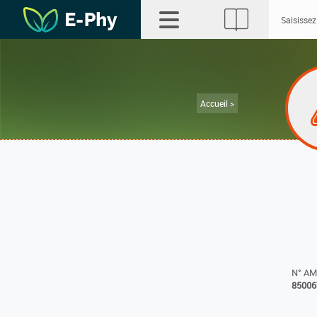
Accueil >
N° A
85006