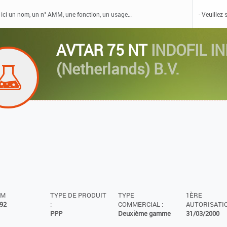
AVTAR 75 NT
INDOFIL I
(Netherlands) B.V.
MM
TYPE DE PRODUIT
TYPE
1ÈRE
92
:
COMMERCIAL :
AUTORISATIO
PPP
Deuxième gamme
31/03/2000