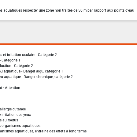
es aquatiques respecter une zone non traitée de 50 m par rapport aux points d'eau
 et irritation oculaire - Catégorie 2
- Catégorie 1
uction - Catégorie 2
eu aquatique - Danger aigu, catégorie 1
eu aquatique - Danger chronique, catégorie 2
t : Attention
allergie cutanée
irritation des yeux
e au foetus
es organismes aquatiques
anismes aquatiques, entraîne des effets à long terme