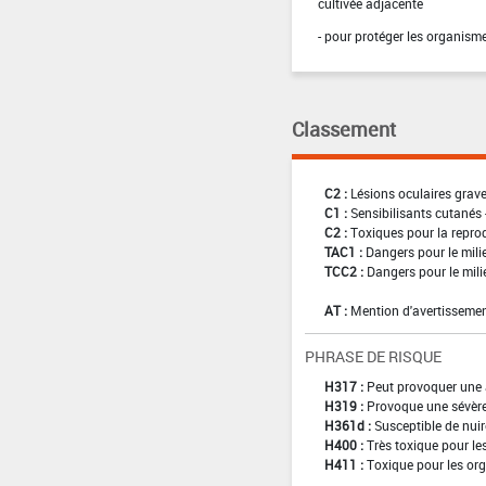
cultivée adjacente
- pour protéger les organism
Classement
C2 :
Lésions oculaires graves
C1 :
Sensibilisants cutanés 
C2 :
Toxiques pour la reprod
TAC1 :
Dangers pour le mili
TCC2 :
Dangers pour le mili
AT :
Mention d'avertissemen
PHRASE DE RISQUE
H317 :
Peut provoquer une 
H319 :
Provoque une sévère 
H361d :
Susceptible de nuir
H400 :
Très toxique pour l
H411 :
Toxique pour les org