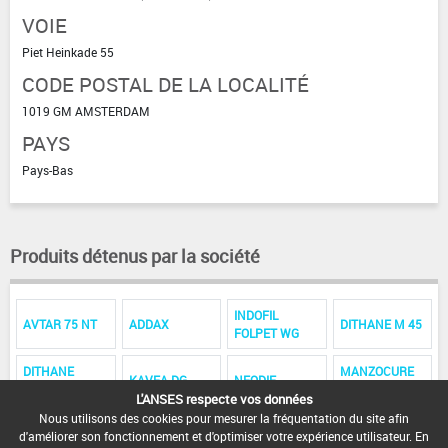
VOIE
Piet Heinkade 55
CODE POSTAL DE LA LOCALITÉ
1019 GM AMSTERDAM
PAYS
Pays-Bas
Produits détenus par la société
INDOFIL
AVTAR 75 NT
ADDAX
DITHANE M 45
FOLPET WG
DITHANE
MANZOCURE
KAVEA DG
NEODIF
NEOTEC
SP
L'ANSES respecte vos données
Nous utilisons des cookies pour mesurer la fréquentation du site afin
MILCOZEBE
VACOR 80 WP
d'améliorer son fonctionnement et d'optimiser votre expérience utilisateur. En