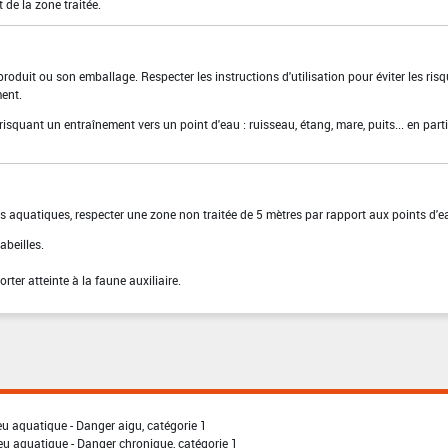
 de la zone traitée.
produit ou son emballage. Respecter les instructions d'utilisation pour éviter les ris
ent.
 risquant un entraînement vers un point d'eau : ruisseau, étang, mare, puits... en parti
s aquatiques, respecter une zone non traitée de 5 mètres par rapport aux points d'e
abeilles.
rter atteinte à la faune auxiliaire.
eu aquatique - Danger aigu, catégorie 1
eu aquatique - Danger chronique, catégorie 1