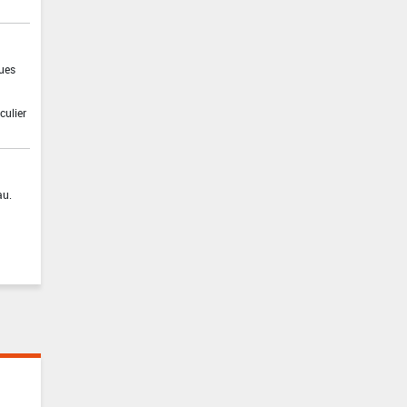
ques
culier
au.