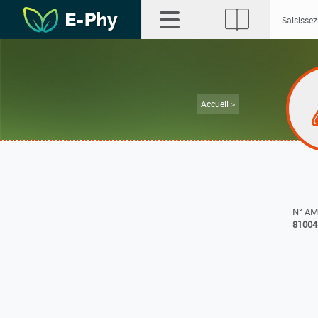
Accueil >
N° A
81004