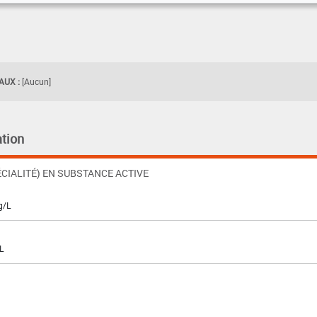
UX :
[Aucun]
tion
CIALITÉ) EN SUBSTANCE ACTIVE
g/L
L