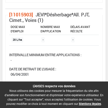
[11015903]
JEVI*Désherbage*All. PJT,
Cimet., Voies (1)
DOSE MAX
NOMBRE MAX
DÉLAIS AVANT
D'EMPLOI
D'APPLICATION
RÉCOLTE
20 L/ha
-
-
INTERVALLE MINIMUM ENTRE APPLICATIONS :
-
DATE DE RETRAIT DE L'USAGE :
06/04/2001
DATE DE FIN DE DISTRIBUTION :
L'ANSES respecte vos données
-
Nous utilisons des cookies pour mesurer la fréquentation du site afin
d'améliorer son fonctionnement et d'optimiser votre expérience utilisateur. En
DATE DE FIN D'UTILISATION :
cliquant sur "Tout accepter", vous acceptez l'utilisation de cookies. Vous
-
pouvez modifier ce choix à tout moment en cliquant sur
Mentions légales
.