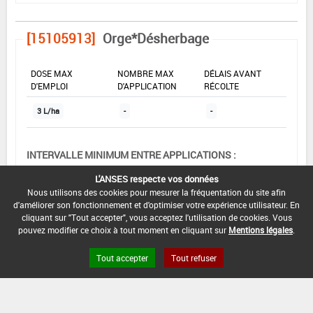
[15105913]
Orge*Désherbage
DOSE MAX
NOMBRE MAX
DÉLAIS AVANT
D'EMPLOI
D'APPLICATION
RÉCOLTE
3 L/ha
-
-
INTERVALLE MINIMUM ENTRE APPLICATIONS :
-
L'ANSES respecte vos données
Nous utilisons des cookies pour mesurer la fréquentation du site afin
DATE DE RETRAIT DE L'USAGE :
d'améliorer son fonctionnement et d'optimiser votre expérience utilisateur. En
-
cliquant sur "Tout accepter", vous acceptez l'utilisation de cookies. Vous
pouvez modifier ce choix à tout moment en cliquant sur
Mentions légales
.
DATE DE FIN DE DISTRIBUTION :
31/03/2006
Tout accepter
Tout refuser
DATE DE FIN D'UTILISATION :
30/09/2006