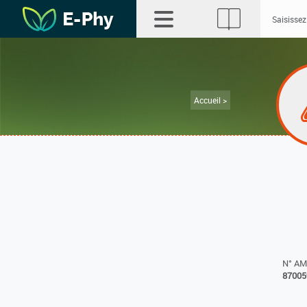
Accueil >
N° A
87005