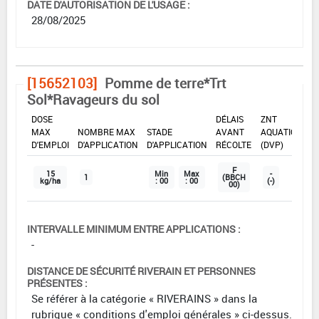
DATE D'AUTORISATION DE L'USAGE :
28/08/2025
[15652103]
Pomme de terre*Trt
Sol*Ravageurs du sol
DOSE
DÉLAIS
ZNT
MAX
NOMBRE MAX
STADE
AVANT
AQUATIQUE
D'EMPLOI
D'APPLICATION
D'APPLICATION
RÉCOLTE
(DVP)
F
15
Min
Max
-
1
(BBCH
kg/ha
: 00
: 00
(-)
00)
INTERVALLE MINIMUM ENTRE APPLICATIONS :
-
DISTANCE DE SÉCURITÉ RIVERAIN ET PERSONNES
PRÉSENTES :
Se référer à la catégorie « RIVERAINS » dans la
rubrique « conditions d'emploi générales » ci-dessus.