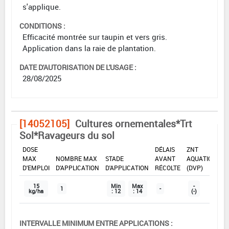
s'applique.
CONDITIONS :
Efficacité montrée sur taupin et vers gris.
Application dans la raie de plantation.
DATE D'AUTORISATION DE L'USAGE :
28/08/2025
[14052105]
Cultures ornementales*Trt
Sol*Ravageurs du sol
DOSE
DÉLAIS
ZNT
MAX
NOMBRE MAX
STADE
AVANT
AQUATIQUE
D'EMPLOI
D'APPLICATION
D'APPLICATION
RÉCOLTE
(DVP)
15
Min
Max
-
1
-
kg/ha
: 12
: 14
(-)
INTERVALLE MINIMUM ENTRE APPLICATIONS :