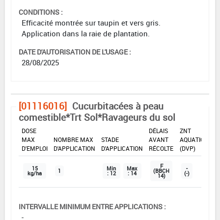
CONDITIONS :
Efficacité montrée sur taupin et vers gris.
Application dans la raie de plantation.
DATE D'AUTORISATION DE L'USAGE :
28/08/2025
[01116016]
Cucurbitacées à peau
comestible*Trt Sol*Ravageurs du sol
DOSE
DÉLAIS
ZNT
MAX
NOMBRE MAX
STADE
AVANT
AQUATIQUE
D'EMPLOI
D'APPLICATION
D'APPLICATION
RÉCOLTE
(DVP)
F
15
Min
Max
-
1
(BBCH
kg/ha
: 12
: 14
(-)
14)
INTERVALLE MINIMUM ENTRE APPLICATIONS :
-