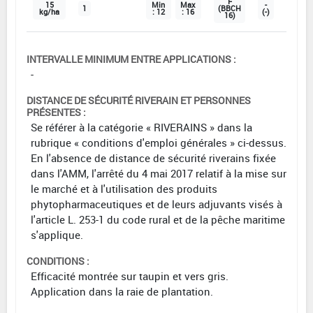
F
15
Min
Max
-
1
(BBCH
kg/ha
: 12
: 16
(-)
16)
INTERVALLE MINIMUM ENTRE APPLICATIONS :
-
DISTANCE DE SÉCURITÉ RIVERAIN ET PERSONNES
PRÉSENTES :
Se référer à la catégorie « RIVERAINS » dans la
rubrique « conditions d'emploi générales » ci-dessus.
En l'absence de distance de sécurité riverains fixée
dans l'AMM, l'arrêté du 4 mai 2017 relatif à la mise sur
le marché et à l'utilisation des produits
phytopharmaceutiques et de leurs adjuvants visés à
l'article L. 253-1 du code rural et de la pêche maritime
s'applique.
CONDITIONS :
Efficacité montrée sur taupin et vers gris.
Application dans la raie de plantation.