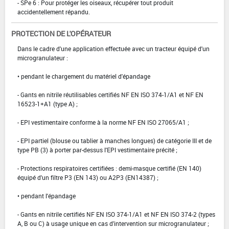
- SPe 6 : Pour protéger les oiseaux, récupérer tout produit
accidentellement répandu.
PROTECTION DE L'OPÉRATEUR
Dans le cadre d'une application effectuée avec un tracteur équipé d'un
microgranulateur :
• pendant le chargement du matériel d'épandage
- Gants en nitrile réutilisables certifiés NF EN ISO 374-1/A1 et NF EN
16523-1+A1 (type A) ;
- EPI vestimentaire conforme à la norme NF EN ISO 27065/A1 ;
- EPI partiel (blouse ou tablier à manches longues) de catégorie III et de
type PB (3) à porter par-dessus l'EPI vestimentaire précité ;
- Protections respiratoires certifiées : demi-masque certifié (EN 140)
équipé d'un filtre P3 (EN 143) ou A2P3 (EN14387) ;
• pendant l'épandage
- Gants en nitrile certifiés NF EN ISO 374-1/A1 et NF EN ISO 374-2 (types
A, B ou C) à usage unique en cas d'intervention sur microgranulateur ;