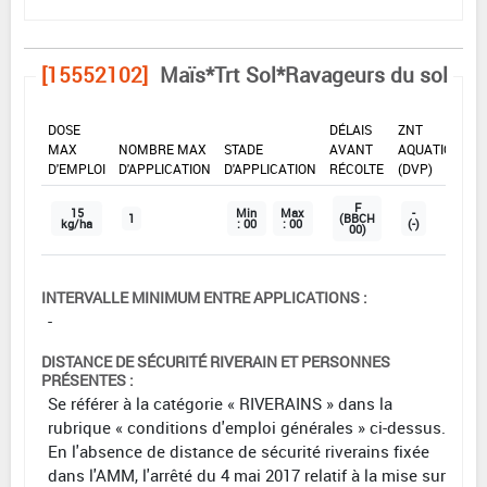
[15552102]
Maïs*Trt Sol*Ravageurs du sol
DOSE
DÉLAIS
ZNT
MAX
NOMBRE MAX
STADE
AVANT
AQUATIQUE
D'EMPLOI
D'APPLICATION
D'APPLICATION
RÉCOLTE
(DVP)
F
15
Min
Max
-
1
(BBCH
kg/ha
: 00
: 00
(-)
00)
INTERVALLE MINIMUM ENTRE APPLICATIONS :
-
DISTANCE DE SÉCURITÉ RIVERAIN ET PERSONNES
PRÉSENTES :
Se référer à la catégorie « RIVERAINS » dans la
rubrique « conditions d'emploi générales » ci-dessus.
En l'absence de distance de sécurité riverains fixée
dans l'AMM, l'arrêté du 4 mai 2017 relatif à la mise sur