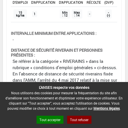
D'EMPLOI
D'APPLICATION
D'APPLICATION
RÉCOLTE
(DVP)
15
Min
Max
-
1
-
kg/ha
: 12
: 14
(-)
INTERVALLE MINIMUM ENTRE APPLICATIONS :
-
DISTANCE DE SÉCURITÉ RIVERAIN ET PERSONNES
PRÉSENTES :
Se référer à la catégorie « RIVERAINS » dans la
rubrique « conditions d'emploi générales » ci-dessus.
En l'absence de distance de sécurité riverains fixée
dans l'AMM, l'arrêté du 4 mai 2017 relatif à la mise sur
le marché et à l'utilisation des produits
L'ANSES respecte vos données
phytopharmaceutiques et de leurs adjuvants visés à
Nous utilisons des cookies pour mesurer la fréquentation du site afin
d'améliorer son fonctionnement et d'optimiser votre expérience utilisateur. En
l'article L. 253-1 du code rural et de la pêche maritime
cliquant sur "Tout accepter", vous acceptez l'utilisation de cookies. Vous
s'applique.
pouvez modifier ce choix à tout moment en cliquant sur
Mentions légales
.
CONDITIONS :
Tout accepter
Tout refuser
Efficacité montrée sur taupin et vers gris.