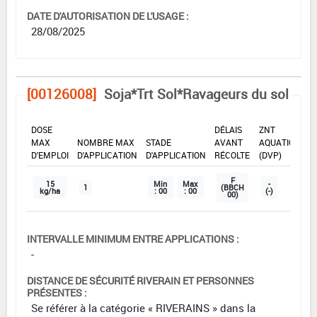
DATE D'AUTORISATION DE L'USAGE :
28/08/2025
[00126008]
Soja*Trt Sol*Ravageurs du sol
DOSE
DÉLAIS
ZNT
MAX
NOMBRE MAX
STADE
AVANT
AQUATIQUE
D'EMPLOI
D'APPLICATION
D'APPLICATION
RÉCOLTE
(DVP)
F
15
Min
Max
-
1
(BBCH
kg/ha
: 00
: 00
(-)
00)
INTERVALLE MINIMUM ENTRE APPLICATIONS :
-
DISTANCE DE SÉCURITÉ RIVERAIN ET PERSONNES
PRÉSENTES :
Se référer à la catégorie « RIVERAINS » dans la