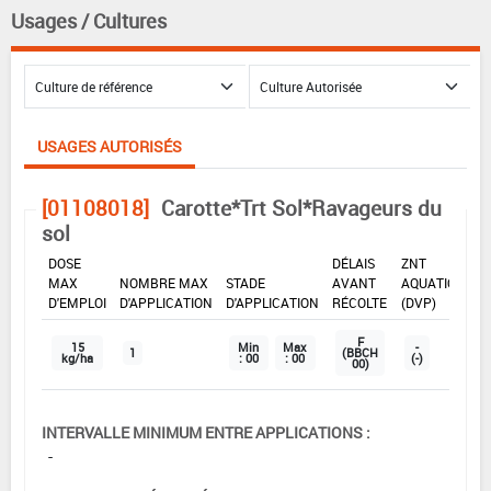
Usages / Cultures
USAGES AUTORISÉS
[01108018]
Carotte*Trt Sol*Ravageurs du
sol
DOSE
DÉLAIS
ZNT
MAX
NOMBRE MAX
STADE
AVANT
AQUATIQUE
D'EMPLOI
D'APPLICATION
D'APPLICATION
RÉCOLTE
(DVP)
F
15
Min
Max
-
1
(BBCH
kg/ha
: 00
: 00
(-)
00)
INTERVALLE MINIMUM ENTRE APPLICATIONS :
-