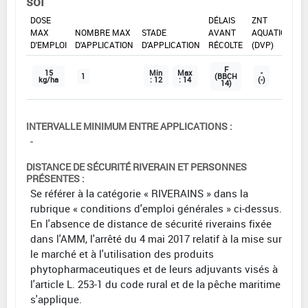
sol
DOSE
DÉLAIS
ZNT
MAX
NOMBRE MAX
STADE
AVANT
AQUATIQUE
D'EMPLOI
D'APPLICATION
D'APPLICATION
RÉCOLTE
(DVP)
F
15
Min
Max
-
1
(BBCH
kg/ha
: 12
: 14
(-)
14)
INTERVALLE MINIMUM ENTRE APPLICATIONS :
-
DISTANCE DE SÉCURITÉ RIVERAIN ET PERSONNES
PRÉSENTES :
Se référer à la catégorie « RIVERAINS » dans la
rubrique « conditions d'emploi générales » ci-dessus.
En l'absence de distance de sécurité riverains fixée
dans l'AMM, l'arrêté du 4 mai 2017 relatif à la mise sur
le marché et à l'utilisation des produits
phytopharmaceutiques et de leurs adjuvants visés à
l'article L. 253-1 du code rural et de la pêche maritime
s'applique.