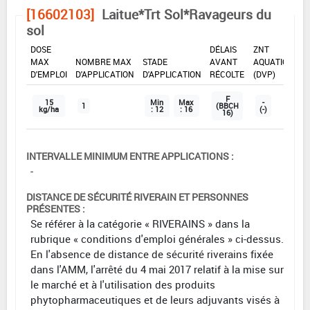
[16602103]
Laitue*Trt Sol*Ravageurs du
sol
DOSE
DÉLAIS
ZNT
MAX
NOMBRE MAX
STADE
AVANT
AQUATIQUE
D'EMPLOI
D'APPLICATION
D'APPLICATION
RÉCOLTE
(DVP)
F
15
Min
Max
-
1
(BBCH
kg/ha
: 12
: 16
(-)
16)
INTERVALLE MINIMUM ENTRE APPLICATIONS :
-
DISTANCE DE SÉCURITÉ RIVERAIN ET PERSONNES
PRÉSENTES :
Se référer à la catégorie « RIVERAINS » dans la
rubrique « conditions d'emploi générales » ci-dessus.
En l'absence de distance de sécurité riverains fixée
dans l'AMM, l'arrêté du 4 mai 2017 relatif à la mise sur
le marché et à l'utilisation des produits
phytopharmaceutiques et de leurs adjuvants visés à