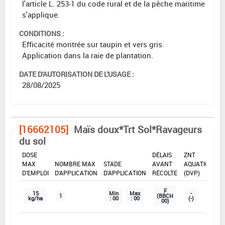
l'article L. 253-1 du code rural et de la pêche maritime
s'applique.
CONDITIONS :
Efficacité montrée sur taupin et vers gris.
Application dans la raie de plantation.
DATE D'AUTORISATION DE L'USAGE :
28/08/2025
[16662105]
Maïs doux*Trt Sol*Ravageurs
du sol
DOSE
DÉLAIS
ZNT
MAX
NOMBRE MAX
STADE
AVANT
AQUATIQUE
D'EMPLOI
D'APPLICATION
D'APPLICATION
RÉCOLTE
(DVP)
F
15
Min
Max
-
1
(BBCH
kg/ha
: 00
: 00
(-)
00)