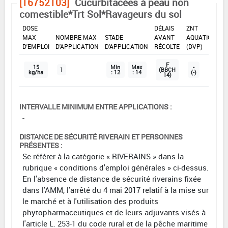
[16752103]
Cucurbitacées à peau non
comestible*Trt Sol*Ravageurs du sol
DOSE
DÉLAIS
ZNT
MAX
NOMBRE MAX
STADE
AVANT
AQUATIQUE
D'EMPLOI
D'APPLICATION
D'APPLICATION
RÉCOLTE
(DVP)
F
15
Min
Max
-
1
(BBCH
kg/ha
: 12
: 14
(-)
14)
INTERVALLE MINIMUM ENTRE APPLICATIONS :
-
DISTANCE DE SÉCURITÉ RIVERAIN ET PERSONNES
PRÉSENTES :
Se référer à la catégorie « RIVERAINS » dans la
rubrique « conditions d'emploi générales » ci-dessus.
En l'absence de distance de sécurité riverains fixée
dans l'AMM, l'arrêté du 4 mai 2017 relatif à la mise sur
le marché et à l'utilisation des produits
phytopharmaceutiques et de leurs adjuvants visés à
l'article L. 253-1 du code rural et de la pêche maritime