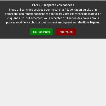
L'ANSES respecte vos données
DATE DE FIN DE DISTRIBUTION :
Nous utilisons des cookies pour mesurer la fréquentation du site afin
-
d'améliorer son fonctionnement et d'optimiser votre expérience utilisateur. En
cliquant sur "Tout accepter", vous acceptez l'utilisation de cookies. Vous
DATE DE FIN D'UTILISATION :
pouvez modifier ce choix à tout moment en cliquant sur
Mentions légales
.
-
Tout accepter
Tout refuser
Version du produit : v 2.0