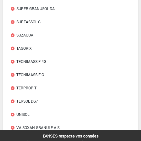
SUPER GRANUSOL DA
SURFASSOL G
SUZAQUA
TAGORIX
TECNIMASSIF 4G
TECNIMASSIF G
TERPROP T
TERSOL DG7
UNISOL
VAISOXAN GRANULE A S
L'ANSES respecte vos données
VAISOXAN SELECTIF GRANULE