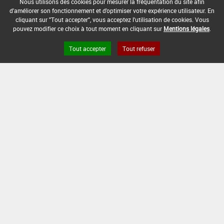
Nous utilisons des cookies pour mesurer la fréquentation du site afin
d'améliorer son fonctionnement et d'optimiser votre expérience utilisateur. En
cliquant sur "Tout accepter", vous acceptez l'utilisation de cookies. Vous
VILMORIN DESHERBANT GRANULE ROSIERS ARBUSTES HAIES
pouvez modifier ce choix à tout moment en cliquant sur
Mentions légales
.
VORACE GRANULES TOTAL
Tout accepter
Tout refuser
Liens utiles
Base de données européenne des pesticides
Base de données européenne des substances chimiques