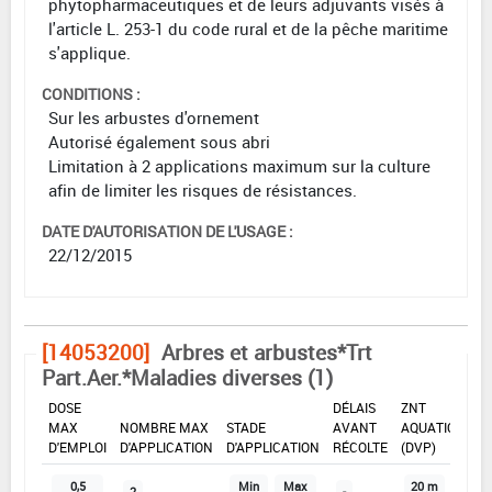
phytopharmaceutiques et de leurs adjuvants visés à
l'article L. 253-1 du code rural et de la pêche maritime
s'applique.
CONDITIONS :
Sur les arbustes d'ornement
Autorisé également sous abri
Limitation à 2 applications maximum sur la culture
afin de limiter les risques de résistances.
DATE D'AUTORISATION DE L'USAGE :
22/12/2015
[14053200]
Arbres et arbustes*Trt
Part.Aer.*Maladies diverses (1)
DOSE
DÉLAIS
ZNT
MAX
NOMBRE MAX
STADE
AVANT
AQUATIQUE
D'EMPLOI
D'APPLICATION
D'APPLICATION
RÉCOLTE
(DVP)
0,5
Min
Max
20 m
2
-