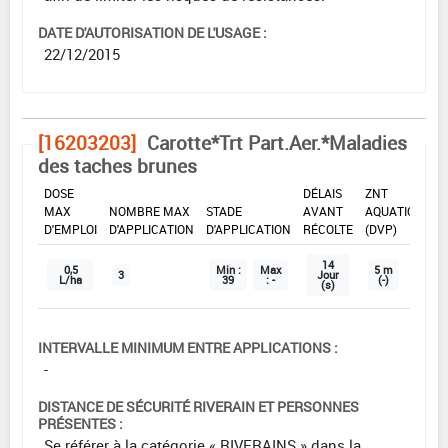
DATE D'AUTORISATION DE L'USAGE :
22/12/2015
[16203203]
Carotte*Trt Part.Aer.*Maladies
des taches brunes
DOSE
DÉLAIS
ZNT
MAX
NOMBRE MAX
STADE
AVANT
AQUATIQUE
D'EMPLOI
D'APPLICATION
D'APPLICATION
RÉCOLTE
(DVP)
14
0,5
Min :
Max
5 m
3
Jour
L/ha
39
: -
(-)
(s)
INTERVALLE MINIMUM ENTRE APPLICATIONS :
-
DISTANCE DE SÉCURITÉ RIVERAIN ET PERSONNES
PRÉSENTES :
Se référer à la catégorie « RIVERAINS » dans la