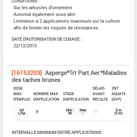
CONDITIONS :
Sur les arbustes d'ornement
Autorisé également sous abri
Limitation à 2 applications maximum sur la culture
afin de limiter les risques de résistances.
DATE D'AUTORISATION DE L'USAGE :
22/12/2015
[16153203]
Asperge*Trt Part.Aer.*Maladies
des taches brunes
DOSE
DÉLAIS
ZNT
MAX
NOMBRE MAX
STADE
AVANT
AQUATIQUE
D'EMPLOI
D'APPLICATION
D'APPLICATION
RÉCOLTE
(DVP)
0,5
Min :
Max
5 m
3
-
L/ha
39
: -
(5 m)
INTERVALLE MINIMUM ENTRE APPLICATIONS :