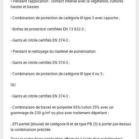
• Pendant l'application : contact intense avec la végétation, cultures
hautes et basses
- Combinaison de protection de catégorie III type 3 avec capuche ;
- Bottes de protection certifiées EN 13 832-3 ;
- Gants en nitrile certifiés EN 374-3 ;
• Pendant le nettoyage du matériel de pulvérisation
- Gants en nitrile certifiés EN 374-3 ;
- Combinaison de protection de catégorie III type 4 ou 3 ;
OU
- Gants en nitrile certifiés EN 374-3 ;
- Combinaison de travail en polyester 65%/coton 35% avec un
grammage de 230 g/m² ou plus avec traitement déperlant ;
- EPI partiel (blouse) de catégorie III et de type PB (3) à porter par-dessus
la combinaison précitée.
Dans le cadre d'une application effectuée à l'aide d'un pulvérisateur