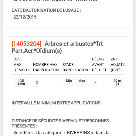
DATE D'AUTORISATION DE L'USAGE :
22/12/2015
[14053204]
Arbres et arbustes*Trt
Part.Aer.*Oïdium(s)
DOSE
DÉLAIS
ZNT
MAX
NOMBRE MAX
STADE
AVANT
AQUATIQUE
D'EMPLOI
D'APPLICATION
D'APPLICATION
RÉCOLTE
(DVP)
0,5
Min
Max
20 m
2
-
L/ha
: -
: -
(-)
INTERVALLE MINIMUM ENTRE APPLICATIONS :
-
DISTANCE DE SÉCURITÉ RIVERAIN ET PERSONNES
PRÉSENTES :
Se référer à la catégorie « RIVERAINS » dans la