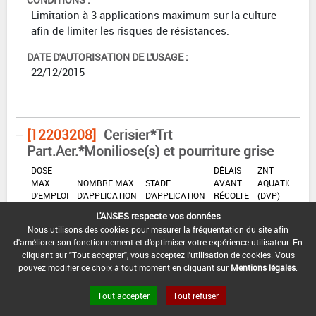
Limitation à 3 applications maximum sur la culture
afin de limiter les risques de résistances.
DATE D'AUTORISATION DE L'USAGE :
22/12/2015
[12203208]
Cerisier*Trt
Part.Aer.*Moniliose(s) et pourriture grise
DOSE
DÉLAIS
ZNT
MAX
NOMBRE MAX
STADE
AVANT
AQUATIQUE
D'EMPLOI
D'APPLICATION
D'APPLICATION
RÉCOLTE
(DVP)
L'ANSES respecte vos données
0,3
Min
Max
7 Jour
20 m
2
L/ha
: -
: -
(s)
(-)
Nous utilisons des cookies pour mesurer la fréquentation du site afin
d'améliorer son fonctionnement et d'optimiser votre expérience utilisateur. En
cliquant sur "Tout accepter", vous acceptez l'utilisation de cookies. Vous
pouvez modifier ce choix à tout moment en cliquant sur
Mentions légales
.
INTERVALLE MINIMUM ENTRE APPLICATIONS :
-
Tout accepter
Tout refuser
DISTANCE DE SÉCURITÉ RIVERAIN ET PERSONNES