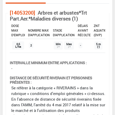
[14053200]
Arbres et arbustes*Trt
Part.Aer.*Maladies diverses (1)
DOSE
DÉLAIS
ZNT
MAX
NOMBRE MAX
STADE
AVANT
AQUATIQUE
D'EMPLOI
D'APPLICATION
D'APPLICATION
RÉCOLTE
(DVP)
0,5
Min
Max
5 m
2
-
L/ha
: -
: -
(-)
INTERVALLE MINIMUM ENTRE APPLICATIONS :
-
DISTANCE DE SÉCURITÉ RIVERAIN ET PERSONNES
PRÉSENTES :
Se référer à la catégorie « RIVERAINS » dans la
rubrique « conditions d'emploi générales » ci-dessus.
En l'absence de distance de sécurité riverains fixée
dans l'AMM, l'arrêté du 4 mai 2017 relatif à la mise sur
le marché et à l'utilisation des produits