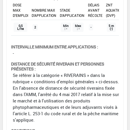
DOSE
DÉLAIS
ZNT
MAX
NOMBRE MAX
STADE
AVANT
AQUATIQUE
D'EMPLOI
D'APPLICATION
D'APPLICATION
RÉCOLTE
(DVP)
0,5
Min
Max
5 m
2
-
L/ha
: -
: -
(-)
INTERVALLE MINIMUM ENTRE APPLICATIONS :
-
DISTANCE DE SÉCURITÉ RIVERAIN ET PERSONNES
PRÉSENTES :
Se référer à la catégorie « RIVERAINS » dans la
rubrique « conditions d'emploi générales » ci-dessus.
En l'absence de distance de sécurité riverains fixée
dans l'AMM, l'arrêté du 4 mai 2017 relatif à la mise sur
le marché et à l'utilisation des produits
phytopharmaceutiques et de leurs adjuvants visés à
l'article L. 253-1 du code rural et de la pêche maritime
s'applique.