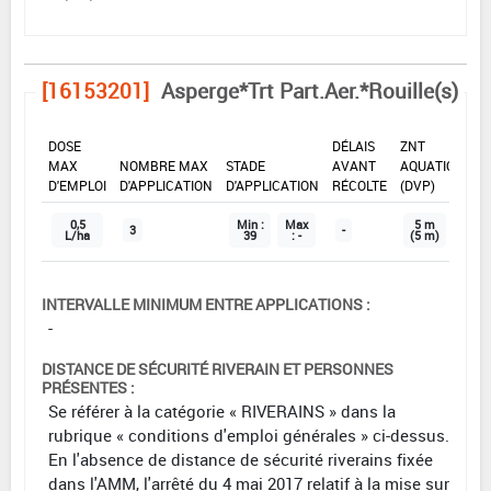
[16153201]
Asperge*Trt Part.Aer.*Rouille(s)
DOSE
DÉLAIS
ZNT
MAX
NOMBRE MAX
STADE
AVANT
AQUATIQUE
D'EMPLOI
D'APPLICATION
D'APPLICATION
RÉCOLTE
(DVP)
0,5
Min :
Max
5 m
3
-
L/ha
39
: -
(5 m)
INTERVALLE MINIMUM ENTRE APPLICATIONS :
-
DISTANCE DE SÉCURITÉ RIVERAIN ET PERSONNES
PRÉSENTES :
Se référer à la catégorie « RIVERAINS » dans la
rubrique « conditions d'emploi générales » ci-dessus.
En l'absence de distance de sécurité riverains fixée
dans l'AMM, l'arrêté du 4 mai 2017 relatif à la mise sur