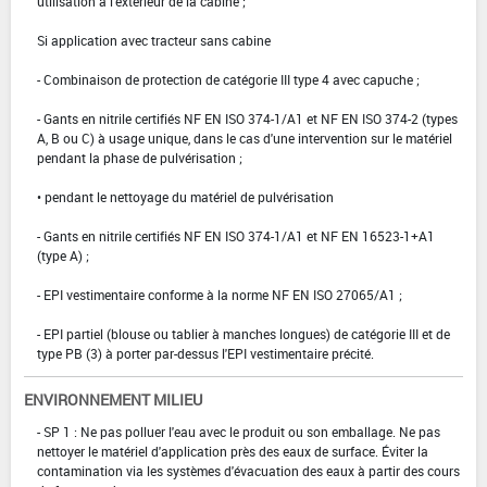
utilisation à l'extérieur de la cabine ;
Si application avec tracteur sans cabine
- Combinaison de protection de catégorie III type 4 avec capuche ;
- Gants en nitrile certifiés NF EN ISO 374-1/A1 et NF EN ISO 374-2 (types
A, B ou C) à usage unique, dans le cas d'une intervention sur le matériel
pendant la phase de pulvérisation ;
• pendant le nettoyage du matériel de pulvérisation
- Gants en nitrile certifiés NF EN ISO 374-1/A1 et NF EN 16523-1+A1
(type A) ;
- EPI vestimentaire conforme à la norme NF EN ISO 27065/A1 ;
- EPI partiel (blouse ou tablier à manches longues) de catégorie III et de
type PB (3) à porter par-dessus l'EPI vestimentaire précité.
ENVIRONNEMENT MILIEU
- SP 1 : Ne pas polluer l'eau avec le produit ou son emballage. Ne pas
nettoyer le matériel d'application près des eaux de surface. Éviter la
contamination via les systèmes d'évacuation des eaux à partir des cours