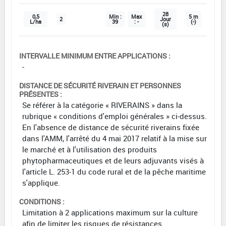
28
0,5
Min :
Max
5 m
2
Jour
L/ha
39
: -
(-)
(s)
INTERVALLE MINIMUM ENTRE APPLICATIONS :
-
DISTANCE DE SÉCURITÉ RIVERAIN ET PERSONNES
PRÉSENTES :
Se référer à la catégorie « RIVERAINS » dans la
rubrique « conditions d'emploi générales » ci-dessus.
En l'absence de distance de sécurité riverains fixée
dans l'AMM, l'arrêté du 4 mai 2017 relatif à la mise sur
le marché et à l'utilisation des produits
phytopharmaceutiques et de leurs adjuvants visés à
l'article L. 253-1 du code rural et de la pêche maritime
s'applique.
CONDITIONS :
Limitation à 2 applications maximum sur la culture
afin de limiter les risques de résistances.