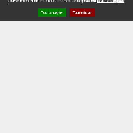
pouvez modifier ce choix à tout moment en cliquant sur
Mentions légales
.
Tout accepter
Tout refuser
[17303108]
Rosier*Trt Part.Aer.*Pucerons
DOSE MAX
NOMBRE MAX
DÉLAIS AVANT
D'EMPLOI
D'APPLICATION
RÉCOLTE
0,5 L/ha
-
-
INTERVALLE MINIMUM ENTRE APPLICATIONS :
-
DATE DE RETRAIT DE L'USAGE :
-
DATE DE FIN DE DISTRIBUTION :
-
DATE DE FIN D'UTILISATION :
-