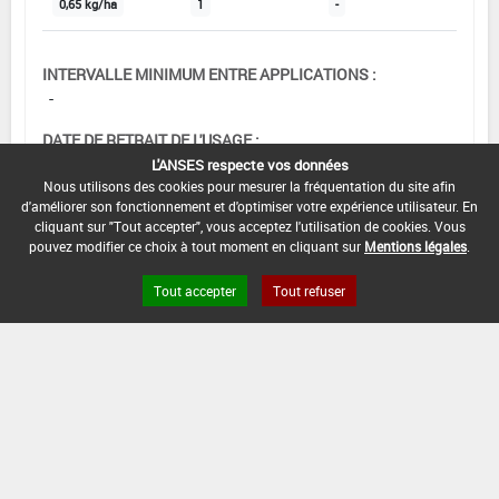
0,65 kg/ha
1
-
INTERVALLE MINIMUM ENTRE APPLICATIONS :
-
DATE DE RETRAIT DE L'USAGE :
24/05/2025
L'ANSES respecte vos données
Nous utilisons des cookies pour mesurer la fréquentation du site afin
DATE DE FIN DE DISTRIBUTION :
d'améliorer son fonctionnement et d'optimiser votre expérience utilisateur. En
cliquant sur "Tout accepter", vous acceptez l'utilisation de cookies. Vous
31/05/2025
pouvez modifier ce choix à tout moment en cliquant sur
Mentions légales
.
DATE DE FIN D'UTILISATION :
Tout accepter
Tout refuser
24/11/2025
[16955901]
Tomate -
Aubergine*Désherbage
DOSE MAX
NOMBRE MAX
DÉLAIS AVANT
D'EMPLOI
D'APPLICATION
RÉCOLTE