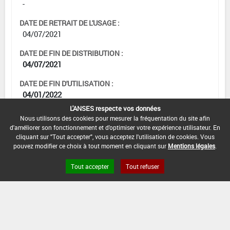
-
DATE DE RETRAIT DE L'USAGE :
04/07/2021
DATE DE FIN DE DISTRIBUTION :
04/07/2021
DATE DE FIN D'UTILISATION :
04/01/2022
L'ANSES respecte vos données
Nous utilisons des cookies pour mesurer la fréquentation du site afin
d'améliorer son fonctionnement et d'optimiser votre expérience utilisateur. En
cliquant sur "Tout accepter", vous acceptez l'utilisation de cookies. Vous
[12703207]
Vigne*Trt Part.Aer.*Rougeot
pouvez modifier ce choix à tout moment en cliquant sur
Mentions légales
.
parasitaire
DOSE MAX
NOMBRE MAX
DÉLAIS AVANT
Tout accepter
Tout refuser
D'EMPLOI
D'APPLICATION
RÉCOLTE
2 kg/ha
2
28 Jour (s)
INTERVALLE MINIMUM ENTRE APPLICATIONS :