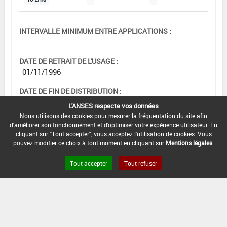
INTERVALLE MINIMUM ENTRE APPLICATIONS :
-
DATE DE RETRAIT DE L'USAGE :
01/11/1996
DATE DE FIN DE DISTRIBUTION :
-
L'ANSES respecte vos données
Nous utilisons des cookies pour mesurer la fréquentation du site afin
DATE DE FIN D'UTILISATION :
d'améliorer son fonctionnement et d'optimiser votre expérience utilisateur. En
-
cliquant sur "Tout accepter", vous acceptez l'utilisation de cookies. Vous
pouvez modifier ce choix à tout moment en cliquant sur
Mentions légales
.
Tout accepter
Tout refuser