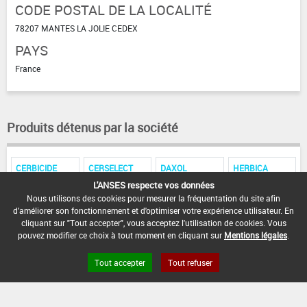
CODE POSTAL DE LA LOCALITÉ
78207 MANTES LA JOLIE CEDEX
PAYS
France
Produits détenus par la société
CERBICIDE
CERSELECT
DAXOL
HERBICA
L'ANSES respecte vos données
GRANUCER
GRANUXOR.
HERBICER
SIMACER
Nous utilisons des cookies pour mesurer la fréquentation du site afin
d'améliorer son fonctionnement et d'optimiser votre expérience utilisateur. En
cliquant sur "Tout accepter", vous acceptez l'utilisation de cookies. Vous
pouvez modifier ce choix à tout moment en cliquant sur
Mentions légales
.
Tout accepter
Tout refuser
FAQ et Contact
Open Data
Mentions légales
Site ANSES
Dphy
2.1.4