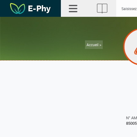
Accueil >
N° A
85005