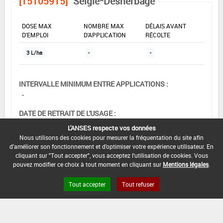
[15105915]
Seigle*Désherbage
DOSE MAX
NOMBRE MAX
DÉLAIS AVANT
D'EMPLOI
D'APPLICATION
RÉCOLTE
3 L/ha
-
-
INTERVALLE MINIMUM ENTRE APPLICATIONS :
-
DATE DE RETRAIT DE L'USAGE :
01/11/1995
L'ANSES respecte vos données
Nous utilisons des cookies pour mesurer la fréquentation du site afin
DATE DE FIN DE DISTRIBUTION :
d'améliorer son fonctionnement et d'optimiser votre expérience utilisateur. En
-
cliquant sur "Tout accepter", vous acceptez l'utilisation de cookies. Vous
pouvez modifier ce choix à tout moment en cliquant sur
Mentions légales
.
DATE DE FIN D'UTILISATION :
-
Tout accepter
Tout refuser