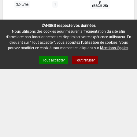
F
2,5 L/ha
1
(BBCH 25)
INTERVALLE MINIMUM ENTRE APPLICATIONS :
L'ANSES respecte vos données
-
Nous utilisons des cookies pour mesurer la fréquentation du site afin
d'améliorer son fonctionnement et d'optimiser votre expérience utilisateur. En
cliquant sur "Tout accepter", vous acceptez l'utilisation de cookies. Vous
DATE DE RETRAIT DE L'USAGE :
pouvez modifier ce choix à tout moment en cliquant sur
Mentions légales
.
31/12/2020
Tout accepter
Tout refuser
DATE DE FIN DE DISTRIBUTION :
31/12/2021
DATE DE FIN D'UTILISATION :
30/06/2022