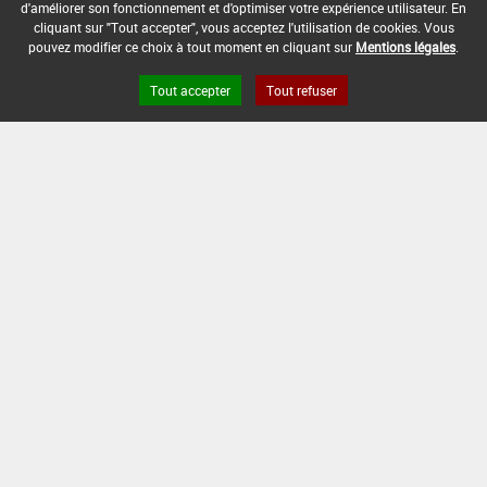
TERANO
d'améliorer son fonctionnement et d'optimiser votre expérience utilisateur. En
cliquant sur "Tout accepter", vous acceptez l'utilisation de cookies. Vous
pouvez modifier ce choix à tout moment en cliquant sur
Mentions légales
.
TROOPER
Tout accepter
Tout refuser
VEKKIO 340
VOLTAGE SC
XINIA
Liens utiles
Base de données européenne des pesticides
Base de données européenne des substances chimiques