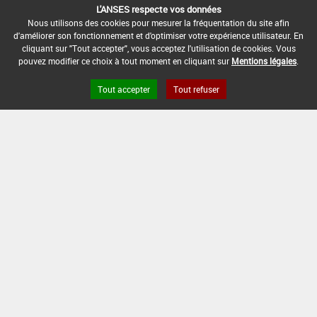
L'ANSES respecte vos données
Nous utilisons des cookies pour mesurer la fréquentation du site afin
[15105915]
Seigle*Désherbage
d'améliorer son fonctionnement et d'optimiser votre expérience utilisateur. En
cliquant sur "Tout accepter", vous acceptez l'utilisation de cookies. Vous
pouvez modifier ce choix à tout moment en cliquant sur
Mentions légales
.
DOSE MAX
NOMBRE MAX
DÉLAIS AVANT
D'EMPLOI
D'APPLICATION
RÉCOLTE
Tout accepter
Tout refuser
0,2 kg/ha
1
90 Jour (s)
INTERVALLE MINIMUM ENTRE APPLICATIONS :
-
DATE DE RETRAIT DE L'USAGE :
31/12/2020
DATE DE FIN DE DISTRIBUTION :
31/12/2021
DATE DE FIN D'UTILISATION :
30/06/2022