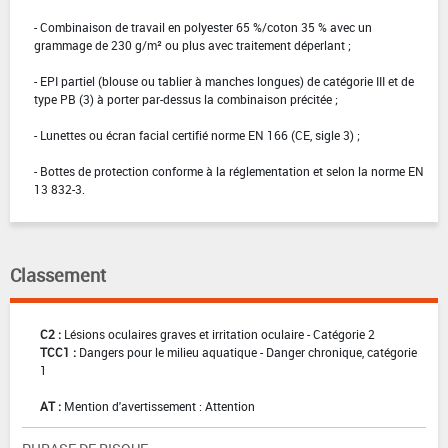
- Combinaison de travail en polyester 65 %/coton 35 % avec un
grammage de 230 g/m² ou plus avec traitement déperlant ;
- EPI partiel (blouse ou tablier à manches longues) de catégorie III et de
type PB (3) à porter par-dessus la combinaison précitée ;
- Lunettes ou écran facial certifié norme EN 166 (CE, sigle 3) ;
- Bottes de protection conforme à la réglementation et selon la norme EN
13 832-3.
Classement
C2 :
Lésions oculaires graves et irritation oculaire - Catégorie 2
TCC1 :
Dangers pour le milieu aquatique - Danger chronique, catégorie
1
AT :
Mention d'avertissement : Attention