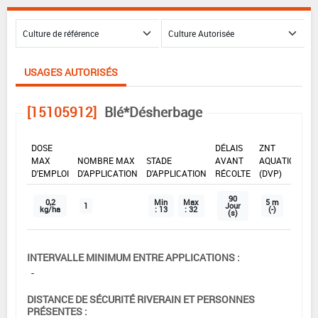
USAGES AUTORISÉS
[15105912]
Blé*Désherbage
DOSE
DÉLAIS
ZNT
MAX
NOMBRE MAX
STADE
AVANT
AQUATIQUE
D'EMPLOI
D'APPLICATION
D'APPLICATION
RÉCOLTE
(DVP)
90
0,2
Min
Max
5 m
1
Jour
kg/ha
: 13
: 32
(-)
(s)
INTERVALLE MINIMUM ENTRE APPLICATIONS :
-
DISTANCE DE SÉCURITÉ RIVERAIN ET PERSONNES
PRÉSENTES :