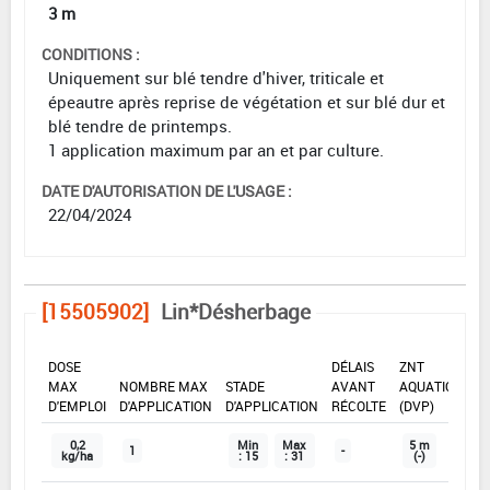
3 m
CONDITIONS :
Uniquement sur blé tendre d'hiver, triticale et
épeautre après reprise de végétation et sur blé dur et
blé tendre de printemps.
1 application maximum par an et par culture.
DATE D'AUTORISATION DE L'USAGE :
22/04/2024
[15505902]
Lin*Désherbage
DOSE
DÉLAIS
ZNT
MAX
NOMBRE MAX
STADE
AVANT
AQUATIQUE
D'EMPLOI
D'APPLICATION
D'APPLICATION
RÉCOLTE
(DVP)
0,2
Min
Max
5 m
1
-
kg/ha
: 15
: 31
(-)