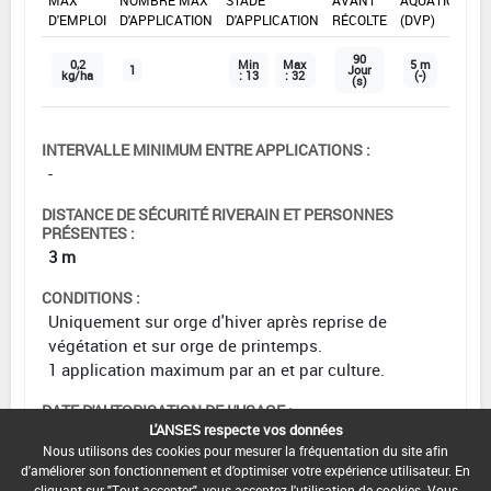
D'EMPLOI
D'APPLICATION
D'APPLICATION
RÉCOLTE
(DVP)
90
0,2
Min
Max
5 m
1
Jour
kg/ha
: 13
: 32
(-)
(s)
INTERVALLE MINIMUM ENTRE APPLICATIONS :
-
DISTANCE DE SÉCURITÉ RIVERAIN ET PERSONNES
PRÉSENTES :
3 m
CONDITIONS :
Uniquement sur orge d'hiver après reprise de
végétation et sur orge de printemps.
1 application maximum par an et par culture.
DATE D'AUTORISATION DE L'USAGE :
L'ANSES respecte vos données
22/04/2024
Nous utilisons des cookies pour mesurer la fréquentation du site afin
d'améliorer son fonctionnement et d'optimiser votre expérience utilisateur. En
cliquant sur "Tout accepter", vous acceptez l'utilisation de cookies. Vous