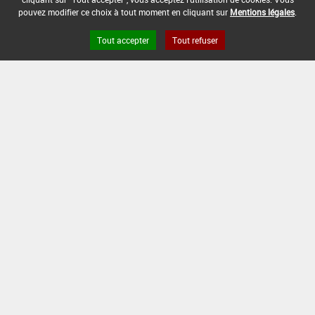
pouvez modifier ce choix à tout moment en cliquant sur
Mentions légales
.
[15105915]
Seigle*Désherbage
Tout accepter
Tout refuser
DOSE
DÉLAIS
ZNT
MAX
NOMBRE MAX
STADE
AVANT
AQUATIQUE
D'EMPLOI
D'APPLICATION
D'APPLICATION
RÉCOLTE
(DVP)
90
0,2
Min
Max
5 m
1
Jour
kg/ha
: 13
: 32
(-)
(s)
INTERVALLE MINIMUM ENTRE APPLICATIONS :
-
DISTANCE DE SÉCURITÉ RIVERAIN ET PERSONNES
PRÉSENTES :
3 m
CONDITIONS :
Uniquement sur seigle d'hiver après reprise de
végétation et sur seigle de printemps.
1 application maximum par an et par culture.