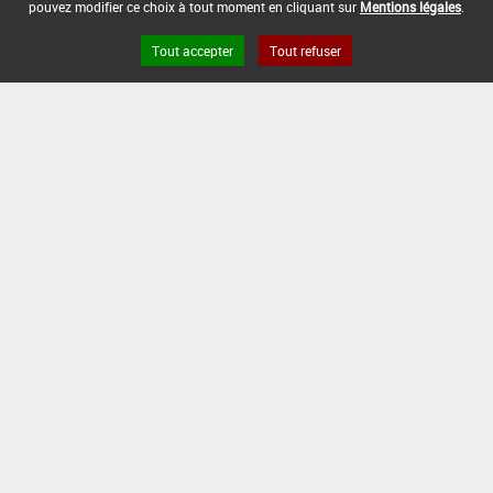
pouvez modifier ce choix à tout moment en cliquant sur
Mentions légales
.
Tout accepter
Tout refuser
Version du produit : v 2.0
FAQ et Contact
Open Data
Mentions légales
Site ANSES
Dphy
2.1.4