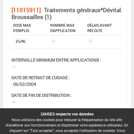
[11015911]
Traitements généraux*Dévital.
Broussailles (1)
DOSE MAX
NOMBRE MAX
DÉLAIS AVANT
D'EMPLOI
D'APPLICATION
RÉCOLTE
2 L/hL
-
-
INTERVALLE MINIMUM ENTRE APPLICATIONS :
-
DATE DE RETRAIT DE L'USAGE :
06/02/2004
DATE DE FIN DE DISTRIBUTION :
-
DATE DE FIN D'UTILISATION :
L'ANSES respecte vos données
-
Nous utilisons des cookies pour mesurer la fréquentation du site afin
d'améliorer son fonctionnement et d'optimiser votre expérience utilisateur. En
cliquant sur "Tout accepter", vous acceptez l'utilisation de cookies. Vous