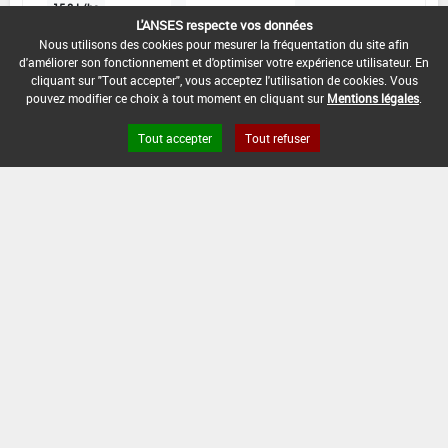
15,8 L/ha
-
-
L'ANSES respecte vos données
Nous utilisons des cookies pour mesurer la fréquentation du site afin
d'améliorer son fonctionnement et d'optimiser votre expérience utilisateur. En
INTERVALLE MINIMUM ENTRE APPLICATIONS :
cliquant sur "Tout accepter", vous acceptez l'utilisation de cookies. Vous
-
pouvez modifier ce choix à tout moment en cliquant sur
Mentions légales
.
DATE DE RETRAIT DE L'USAGE :
Tout accepter
Tout refuser
07/02/2003
DATE DE FIN DE DISTRIBUTION :
-
DATE DE FIN D'UTILISATION :
-