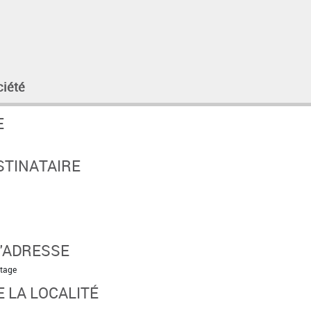
ciété
E
STINATAIRE
'ADRESSE
étage
 LA LOCALITÉ