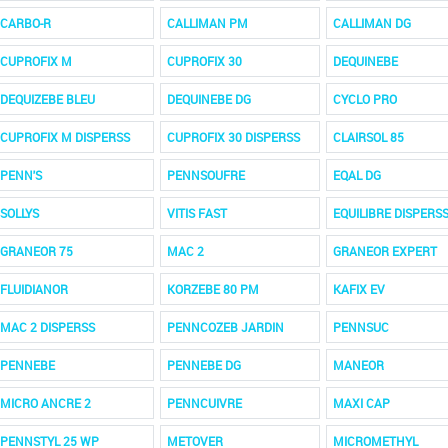
CARBO-R
CALLIMAN PM
CALLIMAN DG
CUPROFIX M
CUPROFIX 30
DEQUINEBE
DEQUIZEBE BLEU
DEQUINEBE DG
CYCLO PRO
CUPROFIX M DISPERSS
CUPROFIX 30 DISPERSS
CLAIRSOL 85
PENN'S
PENNSOUFRE
EQAL DG
SOLLYS
VITIS FAST
EQUILIBRE DISPERS
GRANEOR 75
MAC 2
GRANEOR EXPERT
FLUIDIANOR
KORZEBE 80 PM
KAFIX EV
MAC 2 DISPERSS
PENNCOZEB JARDIN
PENNSUC
PENNEBE
PENNEBE DG
MANEOR
MICRO ANCRE 2
PENNCUIVRE
MAXI CAP
PENNSTYL 25 WP
METOVER
MICROMETHYL