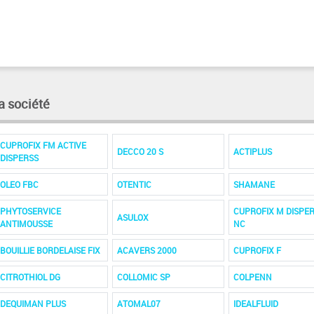
a société
CUPROFIX FM ACTIVE
DECCO 20 S
ACTIPLUS
DISPERSS
OLEO FBC
OTENTIC
SHAMANE
PHYTOSERVICE
CUPROFIX M DISPE
ASULOX
ANTIMOUSSE
NC
BOUILLIE BORDELAISE FIX
ACAVERS 2000
CUPROFIX F
CITROTHIOL DG
COLLOMIC SP
COLPENN
DEQUIMAN PLUS
ATOMAL07
IDEALFLUID