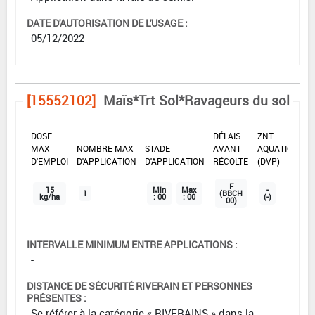
DATE D'AUTORISATION DE L'USAGE :
05/12/2022
[15552102]
Maïs*Trt Sol*Ravageurs du sol
DOSE
DÉLAIS
ZNT
MAX
NOMBRE MAX
STADE
AVANT
AQUATIQUE
D'EMPLOI
D'APPLICATION
D'APPLICATION
RÉCOLTE
(DVP)
F
15
Min
Max
-
1
(BBCH
kg/ha
: 00
: 00
(-)
00)
INTERVALLE MINIMUM ENTRE APPLICATIONS :
-
DISTANCE DE SÉCURITÉ RIVERAIN ET PERSONNES
PRÉSENTES :
Se référer à la catégorie « RIVERAINS » dans la