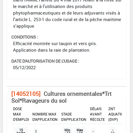
le marché et à l'utilisation des produits
phytopharmaceutiques et de leurs adjuvants visés à
l'article L. 253-1 du code rural et de la pêche maritime
s'applique.
CONDITIONS :
Efficacité montrée sur taupin et vers gris.
Application dans la raie de plantation.
DATE D'AUTORISATION DE L'USAGE :
05/12/2022
[14052105]
Cultures ornementales*Trt
Sol*Ravageurs du sol
DOSE
DÉLAIS
ZNT
MAX
NOMBRE MAX
STADE
AVANT
AQUATIQUE
D'EMPLOI
D'APPLICATION
D'APPLICATION
RÉCOLTE
(DVP)
15
Min
Max
-
1
-
kg/ha
: 12
: 14
(-)