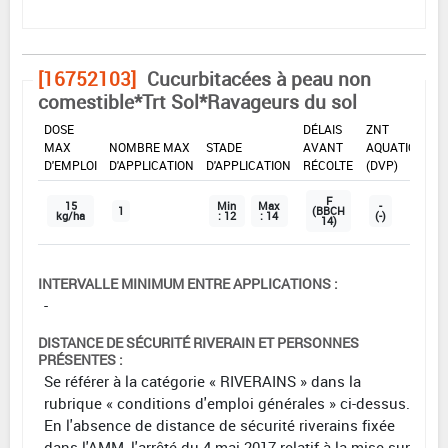
[16752103]
Cucurbitacées à peau non
comestible*Trt Sol*Ravageurs du sol
DOSE
DÉLAIS
ZNT
MAX
NOMBRE MAX
STADE
AVANT
AQUATIQUE
D'EMPLOI
D'APPLICATION
D'APPLICATION
RÉCOLTE
(DVP)
F
15
Min
Max
-
1
(BBCH
kg/ha
: 12
: 14
(-)
14)
INTERVALLE MINIMUM ENTRE APPLICATIONS :
-
DISTANCE DE SÉCURITÉ RIVERAIN ET PERSONNES
PRÉSENTES :
Se référer à la catégorie « RIVERAINS » dans la
rubrique « conditions d'emploi générales » ci-dessus.
En l'absence de distance de sécurité riverains fixée
dans l'AMM, l'arrêté du 4 mai 2017 relatif à la mise sur