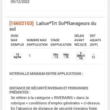
05/12/2022
[16602103]
Laitue*Trt Sol*Ravageurs du
sol
DOSE
DÉLAIS
ZNT
MAX
NOMBRE MAX
STADE
AVANT
AQUATIQUE
D'EMPLOI
D'APPLICATION
D'APPLICATION
RÉCOLTE
(DVP)
F
15
Min
Max
-
1
(BBCH
kg/ha
: 12
: 16
(-)
16)
INTERVALLE MINIMUM ENTRE APPLICATIONS :
-
DISTANCE DE SÉCURITÉ RIVERAIN ET PERSONNES
PRÉSENTES :
Se référer à la catégorie « RIVERAINS » dans la
rubrique « conditions d'emploi générales » ci-dessus.
En l'absence de distance de sécurité riverains fixée