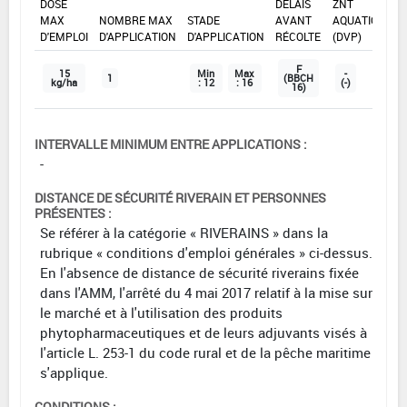
DOSE
DÉLAIS
ZNT
MAX
NOMBRE MAX
STADE
AVANT
AQUATIQUE
D'EMPLOI
D'APPLICATION
D'APPLICATION
RÉCOLTE
(DVP)
F
15
Min
Max
-
1
(BBCH
kg/ha
: 12
: 16
(-)
16)
INTERVALLE MINIMUM ENTRE APPLICATIONS :
-
DISTANCE DE SÉCURITÉ RIVERAIN ET PERSONNES
PRÉSENTES :
Se référer à la catégorie « RIVERAINS » dans la
rubrique « conditions d'emploi générales » ci-dessus.
En l'absence de distance de sécurité riverains fixée
dans l'AMM, l'arrêté du 4 mai 2017 relatif à la mise sur
le marché et à l'utilisation des produits
phytopharmaceutiques et de leurs adjuvants visés à
l'article L. 253-1 du code rural et de la pêche maritime
s'applique.
CONDITIONS :