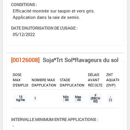
CONDITIONS :
Efficacité montrée sur taupin et vers gris.
Application dans la raie de semis.
DATE D'AUTORISATION DE L'USAGE :
05/12/2022
[00126008]
Soja*Trt Sol*Ravageurs du sol
DOSE
DÉLAIS
ZNT
MAX
NOMBRE MAX
STADE
AVANT
AQUATIQUE
D'EMPLOI
D'APPLICATION
D'APPLICATION
RÉCOLTE
(DVP)
F
15
Min
Max
-
1
(BBCH
kg/ha
: 00
: 00
(-)
00)
INTERVALLE MINIMUM ENTRE APPLICATIONS :
-