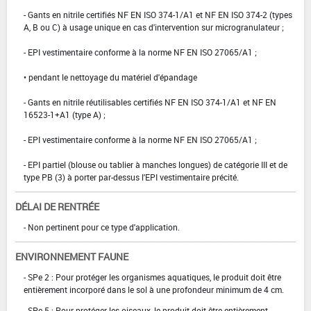
- Gants en nitrile certifiés NF EN ISO 374-1/A1 et NF EN ISO 374-2 (types
A, B ou C) à usage unique en cas d'intervention sur microgranulateur ;
- EPI vestimentaire conforme à la norme NF EN ISO 27065/A1 ;
• pendant le nettoyage du matériel d'épandage
- Gants en nitrile réutilisables certifiés NF EN ISO 374-1/A1 et NF EN
16523-1+A1 (type A) ;
- EPI vestimentaire conforme à la norme NF EN ISO 27065/A1 ;
- EPI partiel (blouse ou tablier à manches longues) de catégorie III et de
type PB (3) à porter par-dessus l'EPI vestimentaire précité.
DÉLAI DE RENTRÉE
- Non pertinent pour ce type d'application.
ENVIRONNEMENT FAUNE
- SPe 2 : Pour protéger les organismes aquatiques, le produit doit être
entièrement incorporé dans le sol à une profondeur minimum de 4 cm.
- SPe 5 : Pour protéger les oiseaux, le produit doit être entièrement