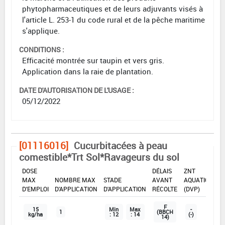
phytopharmaceutiques et de leurs adjuvants visés à
l'article L. 253-1 du code rural et de la pêche maritime
s'applique.
CONDITIONS :
Efficacité montrée sur taupin et vers gris.
Application dans la raie de plantation.
DATE D'AUTORISATION DE L'USAGE :
05/12/2022
[01116016]
Cucurbitacées à peau
comestible*Trt Sol*Ravageurs du sol
DOSE
DÉLAIS
ZNT
MAX
NOMBRE MAX
STADE
AVANT
AQUATIQUE
D'EMPLOI
D'APPLICATION
D'APPLICATION
RÉCOLTE
(DVP)
F
15
Min
Max
-
1
(BBCH
kg/ha
: 12
: 14
(-)
14)