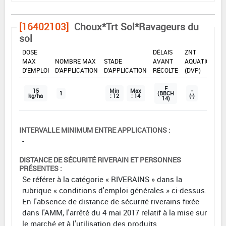
[16402103]
Choux*Trt Sol*Ravageurs du
sol
DOSE
DÉLAIS
ZNT
MAX
NOMBRE MAX
STADE
AVANT
AQUATIQUE
D'EMPLOI
D'APPLICATION
D'APPLICATION
RÉCOLTE
(DVP)
F
15
Min
Max
-
1
(BBCH
kg/ha
: 12
: 14
(-)
14)
INTERVALLE MINIMUM ENTRE APPLICATIONS :
-
DISTANCE DE SÉCURITÉ RIVERAIN ET PERSONNES
PRÉSENTES :
Se référer à la catégorie « RIVERAINS » dans la
rubrique « conditions d'emploi générales » ci-dessus.
En l'absence de distance de sécurité riverains fixée
dans l'AMM, l'arrêté du 4 mai 2017 relatif à la mise sur
le marché et à l'utilisation des produits