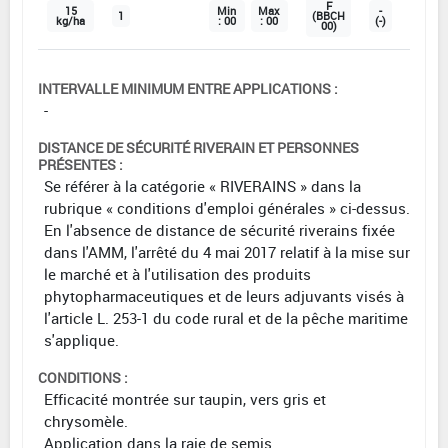
F
15
Min
Max
-
1
(BBCH
kg/ha
: 00
: 00
(-)
00)
INTERVALLE MINIMUM ENTRE APPLICATIONS :
-
DISTANCE DE SÉCURITÉ RIVERAIN ET PERSONNES
PRÉSENTES :
Se référer à la catégorie « RIVERAINS » dans la
rubrique « conditions d'emploi générales » ci-dessus.
En l'absence de distance de sécurité riverains fixée
dans l'AMM, l'arrêté du 4 mai 2017 relatif à la mise sur
le marché et à l'utilisation des produits
phytopharmaceutiques et de leurs adjuvants visés à
l'article L. 253-1 du code rural et de la pêche maritime
s'applique.
CONDITIONS :
Efficacité montrée sur taupin, vers gris et
chrysomèle.
Application dans la raie de semis.