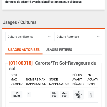
données de sécurité avec la classification retenue ci-dessus.
Usages / Cultures
USAGES AUTORISÉS
USAGES RETIRÉS
[01108018]
Carotte*Trt Sol*Ravageurs du
sol
DOSE
DÉLAIS
ZNT
MAX
NOMBRE MAX
STADE
AVANT
AQUATIQUE
D'EMPLOI
D'APPLICATION
D'APPLICATION
RÉCOLTE
(DVP)
F
15
Min
Max
-
1
(BBCH
kg/ha
: 00
: 00
(-)
00)