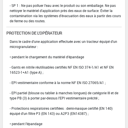
- SP 1 : Ne pas polluer l'eau avec le produit ou son emballage. Ne pas
nettoyer le matériel d'application près des eaux de surface. Éviter la
contamination via les systèmes d'évacuation des eaux à partir des cours
de ferme ou des routes.
PROTECTION DE L'OPÉRATEUR
Dans le cadre d'une application effectuée avec un tracteur équipé d'un
microgranulateur :
• pendant le chargement du matériel d'épandage
- Gants en nitrile réutilisables certifiés NF EN ISO 374-1/A1 et NF EN
16523-1+A1 (type A) ;
- EPI vestimentaire conforme à la norme NF EN ISO 27065/A1 ;
- EPI partiel (blouse ou tablier à manches longues) de catégorie III et de
type PB (3) à porter par-dessus l'EPI vestimentaire précité ;
- Protections respiratoires certifiées : demi-masque certifié (EN 140)
équipé d'un filtre P3 (EN 143) ou A2P3 (EN14387) ;
• pendant l'épandage