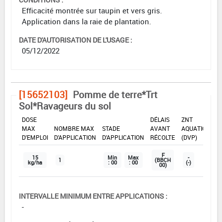
Efficacité montrée sur taupin et vers gris.
Application dans la raie de plantation.
DATE D'AUTORISATION DE L'USAGE :
05/12/2022
[15652103]
Pomme de terre*Trt
Sol*Ravageurs du sol
DOSE
DÉLAIS
ZNT
MAX
NOMBRE MAX
STADE
AVANT
AQUATIQUE
D'EMPLOI
D'APPLICATION
D'APPLICATION
RÉCOLTE
(DVP)
F
15
Min
Max
-
1
(BBCH
kg/ha
: 00
: 00
(-)
00)
INTERVALLE MINIMUM ENTRE APPLICATIONS :
-