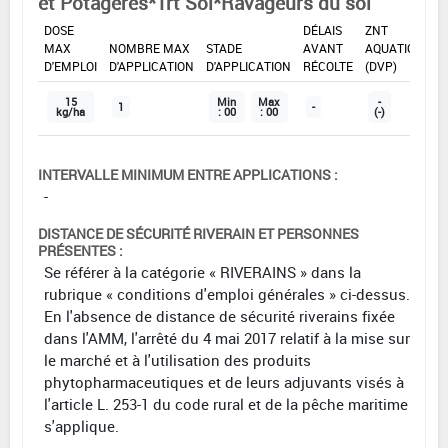
et Potagères*Trt Sol*Ravageurs du sol
DOSE
DÉLAIS
ZNT
MAX
NOMBRE MAX
STADE
AVANT
AQUATIQUE
D'EMPLOI
D'APPLICATION
D'APPLICATION
RÉCOLTE
(DVP)
15
Min
Max
-
1
-
kg/ha
: 00
: 00
(-)
INTERVALLE MINIMUM ENTRE APPLICATIONS :
-
DISTANCE DE SÉCURITÉ RIVERAIN ET PERSONNES
PRÉSENTES :
Se référer à la catégorie « RIVERAINS » dans la
rubrique « conditions d'emploi générales » ci-dessus.
En l'absence de distance de sécurité riverains fixée
dans l'AMM, l'arrêté du 4 mai 2017 relatif à la mise sur
le marché et à l'utilisation des produits
phytopharmaceutiques et de leurs adjuvants visés à
l'article L. 253-1 du code rural et de la pêche maritime
s'applique.