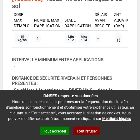
sol
DOSE
DÉLAIS
ZNT
MAX
NOMBRE MAX
STADE
AVANT
AQUATIQUE
D'EMPLOI
D'APPLICATION
D'APPLICATION
RÉCOLTE
(DVP)
15
Min
Max
-
1
-
kg/ha
: 12
: 14
(-)
INTERVALLE MINIMUM ENTRE APPLICATIONS :
-
DISTANCE DE SÉCURITÉ RIVERAIN ET PERSONNES
PRÉSENTES :
Se référer à la catégorie « RIVERAINS » dans la
L'ANSES respecte vos données
rubrique « conditions d'emploi générales » ci-dessus.
Nous utilisons des cookies pour mesurer la fréquentation du site afin
En l'absence de distance de sécurité riverains fixée
d'améliorer son fonctionnement et d'optimiser votre expérience utilisateur. En
dans l'AMM, l'arrêté du 4 mai 2017 relatif à la mise sur
cliquant sur "Tout accepter", vous acceptez l'utilisation de cookies. Vous
le marché et à l'utilisation des produits
pouvez modifier ce choix à tout moment en cliquant sur
Mentions légales
.
phytopharmaceutiques et de leurs adjuvants visés à
l'article L. 253-1 du code rural et de la pêche maritime
Tout accepter
Tout refuser
s'applique.