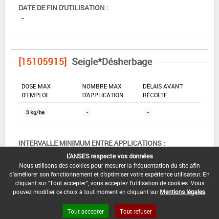
DATE DE FIN D'UTILISATION :
-
[15105915]
Seigle*Désherbage
DOSE MAX
NOMBRE MAX
DÉLAIS AVANT
D'EMPLOI
D'APPLICATION
RÉCOLTE
3 kg/ha
-
-
INTERVALLE MINIMUM ENTRE APPLICATIONS :
-
L'ANSES respecte vos données
Nous utilisons des cookies pour mesurer la fréquentation du site afin
DATE DE RETRAIT DE L'USAGE :
d'améliorer son fonctionnement et d'optimiser votre expérience utilisateur. En
06/02/2004
cliquant sur "Tout accepter", vous acceptez l'utilisation de cookies. Vous
pouvez modifier ce choix à tout moment en cliquant sur
Mentions légales
.
DATE DE FIN DE DISTRIBUTION :
-
Tout accepter
Tout refuser