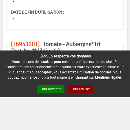
-
DATE DE FIN D'UTILISATION :
-
[16953201]
Tomate - Aubergine*Trt
Part.Aer.*Mildiou(s)
L'ANSES respecte vos données
DOSE MAX
NOMBRE MAX
DÉLAIS AVANT
Nous utilisons des cookies pour mesurer la fréquentation du site afin
D'EMPLOI
D'APPLICATION
RÉCOLTE
d'améliorer son fonctionnement et d'optimiser votre expérience utilisateur. En
cliquant sur "Tout accepter", vous acceptez l'utilisation de cookies. Vous
3,33 kg/ha
-
-
pouvez modifier ce choix à tout moment en cliquant sur
Mentions légales
.
Tout accepter
Tout refuser
INTERVALLE MINIMUM ENTRE APPLICATIONS :
-
DATE DE RETRAIT DE L'USAGE :
14/09/2022
DATE DE FIN DE DISTRIBUTION :